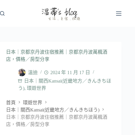
跳
至
主
要
內
容
日本｜京都京丹波住宿推薦｜京都京丹波萬楓酒
店，價格／房型分享
溫迪
2024 年 11 月 17 日
日本｜關西Kansai(近畿地方／きんきちほ
う)
,
環遊世界
首頁
環遊世界
日本｜關西Kansai(近畿地方／きんきちほう)
日本｜京都京丹波住宿推薦｜京都京丹波萬楓酒
店，價格／房型分享