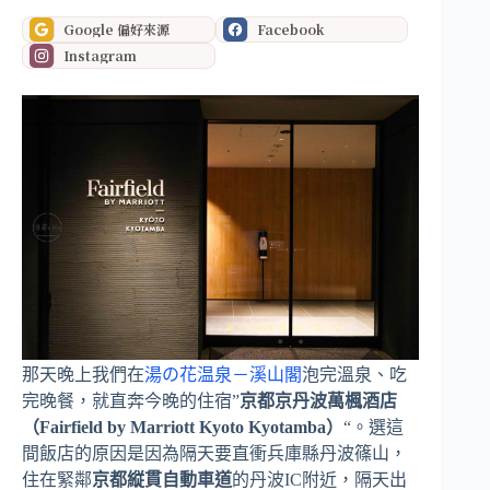
Google 偏好來源
Facebook
Instagram
那天晚上我們在
湯の花温泉－溪山閣
泡完溫泉、吃
完晚餐，就直奔今晚的住宿”
京都京丹波萬楓酒店
（Fairfield by Marriott Kyoto Kyotamba）
“。選這
間飯店的原因是因為隔天要直衝兵庫縣丹波篠山，
住在緊鄰
京都縦貫自動車道
的丹波IC附近，隔天出