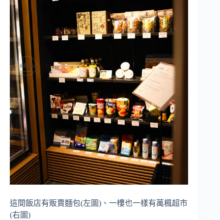
這間飯店有販賣麵包(左圖)、一樓也一樣有萬楓超市
(右圖)