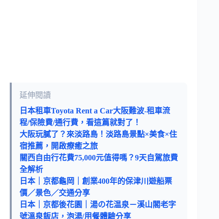
延伸閱讀
日本租車Toyota Rent a Car大阪難波-租車流
程/保險費/通行費，看這篇就對了！
大阪玩膩了？來淡路島！淡路島景點×美食×住
宿推薦，開啟療癒之旅
關西自由行花費75,000元值得嗎？9天自駕旅費
全解析
日本｜京都龜岡｜創業400年的保津川遊船票
價／景色／交通分享
日本｜京都後花園｜湯の花温泉－溪山閣老字
號溫泉飯店，泡湯/用餐體驗分享