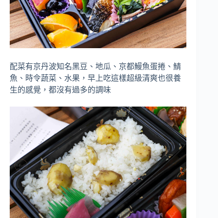
配菜有京丹波知名黑豆、地瓜、京都鰻魚蛋捲、鯖
魚、時令蔬菜、水果，早上吃這樣超級清爽也很養
生的感覺，都沒有過多的調味