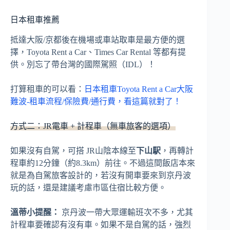
日本租車推薦
抵達大阪/京都後在機場或車站取車是最方便的選
擇，Toyota Rent a Car、Times Car Rental 等都有提
供。別忘了帶台灣的國際駕照（IDL）！
打算租車的可以看：
日本租車Toyota Rent a Car大阪
難波-租車流程/保險費/通行費，看這篇就對了！
方式二：JR電車 + 計程車（無車旅客的選項）
如果沒有自駕，可搭 JR山陰本線至
下山駅
，再轉計
程車約12分鐘（約8.3km）前往。不過這間飯店本來
就是為自駕旅客設計的，若沒有開車要來到京丹波
玩的話，還是建議考慮市區住宿比較方便。
溫蒂小提醒：
京丹波一帶大眾運輸班次不多，尤其
計程車要確認有沒有車。如果不是自駕的話，強烈