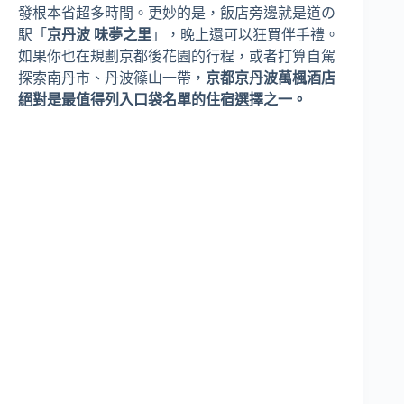
發根本省超多時間。更妙的是，飯店旁邊就是道の
駅「
京丹波 味夢之里
」，晚上還可以狂買伴手禮。
如果你也在規劃京都後花園的行程，或者打算自駕
探索南丹市、丹波篠山一帶，
京都京丹波萬楓酒店
絕對是最值得列入口袋名單的住宿選擇之一。