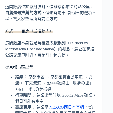
這間飯店位於京丹波町，偏離京都市區約45公里，
自駕是最推薦的方式
，但也有電車+計程車的選項。
以下幫大家整理所有前往方式
方式一：自駕（最推薦！）
這間飯店本身就是
萬楓道の駅系列
（Fairfield by
Marriott with Roadside Station）的概念，選址在高速
公路交流道附近，自駕前往超方便。
從京都市區出發
路線：
京都市區 → 京都縦貫自動車道 →
丹
波IC
下交流道 → 沿444號線往「味夢の里」
方向 → 約5分鐘抵達
行車時間：
建議出發前以 Google Maps 確認，
假日可能有壅塞
高速費用：
建議至
NEXCO西日本官網
查詢