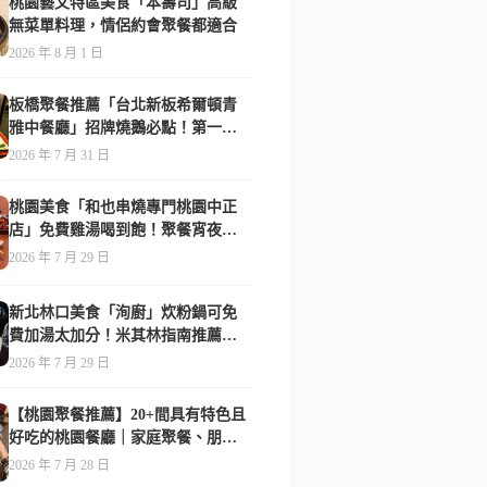
桃園藝文特區美食「本壽司」高級
無菜單料理，情侶約會聚餐都適合
2026 年 8 月 1 日
板橋聚餐推薦「台北新板希爾頓青
雅中餐廳」招牌燒鵝必點！第一次
吃就驚艷-附菜單
2026 年 7 月 31 日
桃園美食「和也串燒專門桃園中正
店」免費雞湯喝到飽！聚餐宵夜首
選-附菜單
2026 年 7 月 29 日
新北林口美食「洵廚」炊粉鍋可免
費加湯太加分！米其林指南推薦美
食-附菜單
2026 年 7 月 29 日
【桃園聚餐推薦】20+間具有特色且
好吃的桃園餐廳｜家庭聚餐、朋友
聚會都合適(持續更新)
2026 年 7 月 28 日