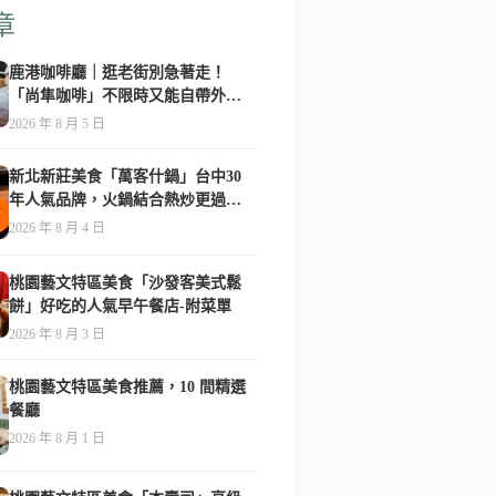
章
鹿港咖啡廳｜逛老街別急著走！
「尚隼咖啡」不限時又能自帶外
食，難怪在地人天天報到-附菜單
2026 年 8 月 5 日
新北新莊美食「萬客什鍋」台中30
年人氣品牌，火鍋結合熱炒更過
癮！-附菜單
2026 年 8 月 4 日
桃園藝文特區美食「沙發客美式鬆
餅」好吃的人氣早午餐店-附菜單
2026 年 8 月 3 日
桃園藝文特區美食推薦，10 間精選
餐廳
2026 年 8 月 1 日