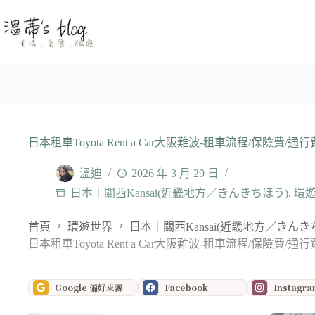
跳
至
主
要
內
容
日本租車Toyota Rent a Car大阪難波-租車流程/保險費
溫迪
2026 年 3 月 29 日
日本｜關西Kansai(近畿地方／きんきちほう)
,
環
首頁
環遊世界
日本｜關西Kansai(近畿地方／きんき
日本租車Toyota Rent a Car大阪難波-租車流程/保險費
Google 偏好來源
Facebook
Instagr