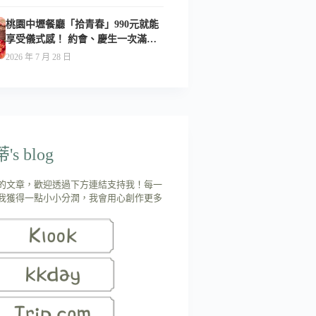
桃園中壢餐廳「拾青春」990元就能
享受儀式感！ 約會、慶生一次滿足-
附菜單
2026 年 7 月 28 日
s blog
的文章，歡迎透過下方連結支持我！每一
我獲得一點小小分潤，我會用心創作更多