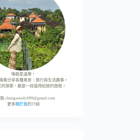
嗨我是溫蒂，
落格分享各種美食、旅行與生活趣事。
次的探索，都是一段值得紀錄的旅程。
我:
changwendy699@gmail.com
更多
關於我
的介紹