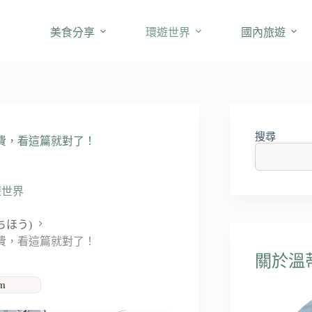
美食分享
環遊世界
國內旅遊
搜尋
/通行費，看這篇就對了！
遊世界
ちほう)
/通行費，看這篇就對了！
關於溫蒂'
am