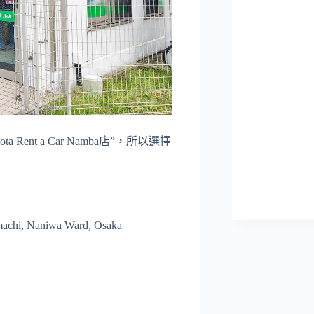
a Rent a Car Namba店”，所以選擇
 Naniwa Ward, Osaka