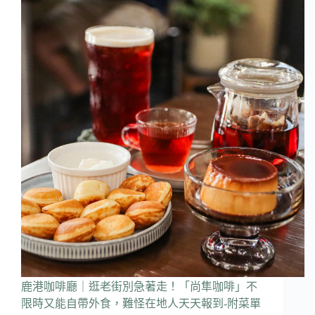
鹿港咖啡廳｜逛老街別急著走！「尚隼咖啡」不
限時又能自帶外食，難怪在地人天天報到-附菜單