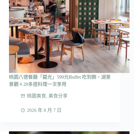
桃園八德餐廳「㵘光」599元Buffet 吃到飽，湖景
景觀＋20多道料理一次享用
桃園美食
,
美食分享
2026 年 8 月 7 日