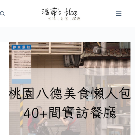
跳
至
主
要
內
容