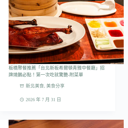
板橋聚餐推薦「台北新板希爾頓青雅中餐廳」招
牌燒鵝必點！第一次吃就驚艷-附菜單
新北美食
,
美食分享
2026 年 7 月 31 日