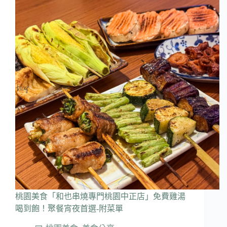
桃園美食「和也串燒專門桃園中正店」免費雞湯
喝到飽！聚餐宵夜首選-附菜單