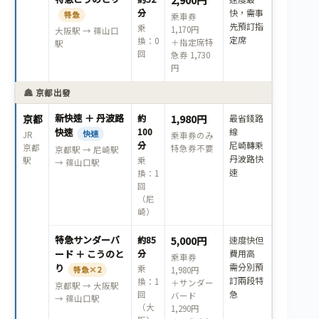
2,900円
分
快，需事
特急
乘車券
先預訂指
乘
1,170円
大阪駅 → 篠山口
定席
換：0
＋指定席特
駅
回
急券 1,730
円
🏯 京都出發
新快速 ＋ 丹波路
京都
約
1,980円
最省錢路
快速
100
線
快速
JR
乘車券のみ
分
尼崎轉乘
京都
特急券不要
京都駅 → 尼崎駅
丹波路快
駅
乘
→ 篠山口駅
速
換：1
回
（尼
崎）
特急サンダーバ
約85
5,000円
速度快但
ード ＋ こうのと
分
費用高
乘車券
需分別預
り
乘
特急×2
1,980円
訂兩段特
換：1
＋サンダー
京都駅 → 大阪駅
急
回
バード
→ 篠山口駅
（大
1,290円