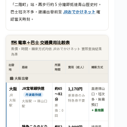
「二階町」站，再步行約 5 分鐘即抵達青山歴史村。
巴士班次不多，建議出發前至
JRおでかけネット
確
認當天時刻。
🗺 電車＋巴士 交通費用比較表
票價・時間・轉乘方式均依 JRおでかけネット 實際查詢結果
為準
出發
所要
路線
費用（成人）
轉乘方式
地
時間
🏙 大阪出發
JR宝塚線快速
大阪
約65
1,170円
直達篠山
～82
口，班次
丹波路快速
JR
乘車券のみ
分
多，無需
大阪
特急券不要
大阪駅 → 篠山口
預訂
駅
乘
駅
✦ 最推薦
換：0
回
特急こうのとり
約52
速度最