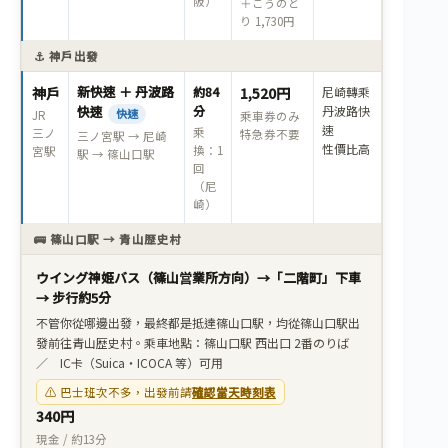
阪）
＋こうのと
り 1,730円
⚓ 神戶出發
新快速 ＋ 丹波路
神戶
約84
1,520円
尼崎轉乘
快速
分
丹波路快
快速
JR
乘車券のみ
速
乘
三ノ
特急券不要
三ノ宮駅 → 尼崎
性價比高
換：1
宮駅
駅 → 篠山口駅
回
（尼
崎）
🚌 篠山口駅 → 青山歴史村
ウイング神姫バス（篠山営業所方向）→「二階町」下車
→ 步行約5分
不管你從哪邊出發，最終都是抵達篠山口駅，均從篠山口駅出
發前往青山歴史村。乘車地點：篠山口駅 西出口 2番のりば
／ IC卡（Suica・ICOCA 等）可用
⚠️ 巴士班次不多，出發前請
確認當天時刻表
340円
現金 / 約13分