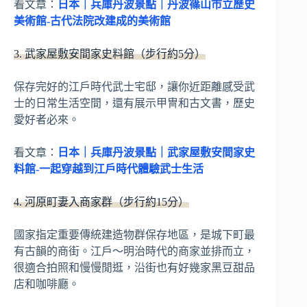
看文章：
日本｜兵庫丹波景點｜丹波篠山市立歷史
美術館-古代法院改建成的美術館
3. 武家屋敷安間家史料館（步行約5分）
保存完好的江戶時代武士宅邸，讓你近距離感受武
士的日常生活空間，還有展示甲冑和古文書，歷史
愛好者必來。
看文章：
日本｜兵庫丹波景點｜武家屋敷安間家史
料館-一起穿越到江戶時代體驗武士生活
4. 河原町妻入商家群（步行約15分）
國家指定重要傳統建造物群保存地區，是城下町最
有古韻的商街。江戶～明治時代的商家並排而立，
很適合拍照和慢慢閒逛，沿街也有好幾家黑豆甜品
店和咖啡廳。