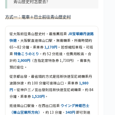
青山歴史村怎麼去?
方式一：電車＋巴士前往青山歴史村
從大阪前往青山歴史村，最推薦搭乘
JR宝塚線丹波路
快速
，大阪駅直達篠山口駅，無需轉乘，所需時間約
65～82 分鐘，乘車券
1,170円
。若想縮短車程，可搭
乘
特急こうのとり
，約 52 分抵達，但費用較高，合
計約
2,900円
（含指定席特急券 1,730円），需事先
預訂座位。
從京都出發，最省錢的方式是搭新快速至尼崎轉乘丹
波路快速，約 100 分鐘可達篠山口，乘車券
1,980
円
。從神戶三ノ宮出發則搭新快速至尼崎轉乘，約 84
分鐘，乘車券
1,520円
。
抵達篠山口駅後，在西出口搭乘
ウイング神姫巴士
（篠山営業所方向）
，約 13 分鐘、
340円
即可到達