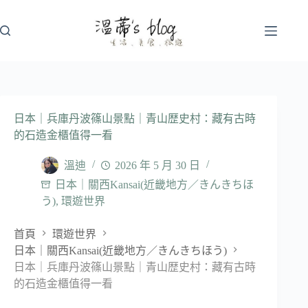
跳
至
主
要
內
容
日本｜兵庫丹波篠山景點｜青山歴史村：藏有古時
的石造金櫃值得一看
溫迪
2026 年 5 月 30 日
日本｜關西Kansai(近畿地方／きんきちほ
う)
,
環遊世界
首頁
環遊世界
日本｜關西Kansai(近畿地方／きんきちほう)
日本｜兵庫丹波篠山景點｜青山歴史村：藏有古時
的石造金櫃值得一看