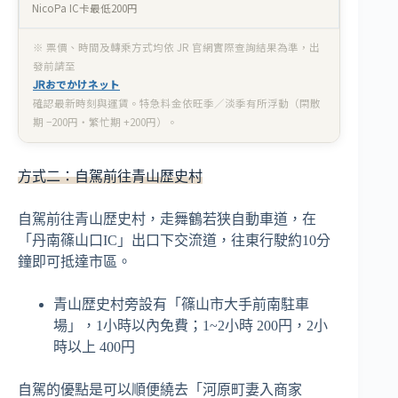
NicoPa IC卡最低200円
※ 票價、時間及轉乘方式均依 JR 官網實際查詢結果為準，出
發前請至
JRおでかけネット
確認最新時刻與運賃。特急料金依旺季／淡季有所浮動（閑散
期 −200円・繁忙期 +200円）。
方式二：自駕前往青山歴史村
自駕前往青山歴史村，走舞鶴若狭自動車道，在
「丹南篠山口IC」出口下交流道，往東行駛約10分
鐘即可抵達市區。
青山歴史村旁設有「篠山市大手前南駐車
場」，1小時以內免費；1~2小時 200円，2小
時以上 400円
自駕的優點是可以順便繞去「河原町妻入商家