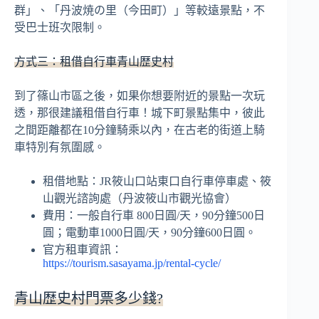
群」、「丹波焼の里（今田町）」等較遠景點，不
受巴士班次限制。
方式三：租借自行車青山歴史村
到了篠山市區之後，如果你想要附近的景點一次玩
透，那很建議租借自行車！城下町景點集中，彼此
之間距離都在10分鐘騎乘以內，在古老的街道上騎
車特別有氛圍感。
租借地點：JR筱山口站東口自行車停車處、筱
山觀光諮詢處（丹波筱山市觀光協會）
費用：一般自行車 800日圓/天，90分鐘500日
圓；電動車1000日圓/天，90分鐘600日圓。
官方租車資訊：
https://tourism.sasayama.jp/rental-cycle/
青山歴史村門票多少錢?