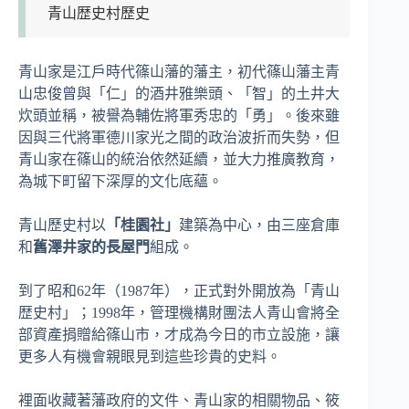
青山歴史村歷史
青山家是江戶時代篠山藩的藩主，初代篠山藩主青
山忠俊曾與「仁」的酒井雅樂頭、「智」的土井大
炊頭並稱，被譽為輔佐將軍秀忠的「勇」。後來雖
因與三代將軍德川家光之間的政治波折而失勢，但
青山家在篠山的統治依然延續，並大力推廣教育，
為城下町留下深厚的文化底蘊。
青山歷史村以
「桂園社」
建築為中心，由三座倉庫
和
舊澤井家的長屋門
組成。
到了昭和62年（1987年），正式對外開放為「青山
歴史村」；1998年，管理機構財團法人青山會將全
部資產捐贈給篠山市，才成為今日的市立設施，讓
更多人有機會親眼見到這些珍貴的史料。
裡面收藏著藩政府的文件、青山家的相關物品、筱