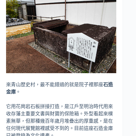
來青山歴史村，最不能錯過的就是院子裡那座
石造
金庫
。
它用花崗岩石板拼接打造，是江戶至明治時代用來
收存藩主重要文書與財寶的保險箱。外型看起來樸
素無華，但那種幾百年歲月堆疊出的厚重感，是在
任何現代展覽館裡感受不到的。目前這座石造金庫
已被登錄為文化遺產。