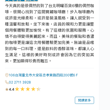
今天真的是很偶然的到了台北明曜百貨6樓的偶然咖
啡，很開心找到了這間寶藏咖啡廳！步入咖啡廳內
或許是光線柔和，或許是裝潢風格，讓人感受到一
種溫馨和放鬆。坐下來後，店員的親和力更是讓整
個用餐體驗更加愉悅。有了這樣的氛圍和服務，心
情不由得變得美麗起來。而且，美味的餐點和香濃
的咖啡更是讓這次用餐體驗更加完美。無論是品嚐
到的每一口料理，還是飲料的香醇滋味，都讓人心
生滿足。這樣的美好時刻或許會因為它的突如其
來，更加顯得珍貴而難忘。
106台灣臺北市大安區忠孝東路四段200號6Ｆ
02 2711 3928
★
★
★
★
★
4.4
閱讀更多