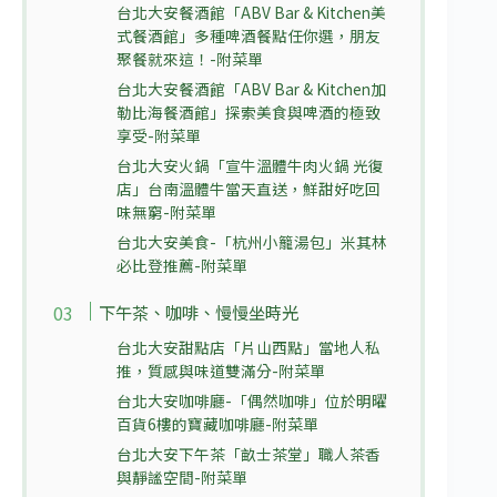
台北大安餐酒館「ABV Bar & Kitchen美
式餐酒館」多種啤酒餐點任你選，朋友
聚餐就來這！-附菜單
台北大安餐酒館「ABV Bar & Kitchen加
勒比海餐酒館」探索美食與啤酒的極致
享受-附菜單
台北大安火鍋「宣牛溫體牛肉火鍋 光復
店」台南溫體牛當天直送，鮮甜好吃回
味無窮-附菜單
台北大安美食-「杭州小籠湯包」米其林
必比登推薦-附菜單
下午茶、咖啡、慢慢坐時光
台北大安甜點店「片山西點」當地人私
推，質感與味道雙滿分-附菜單
台北大安咖啡廳-「偶然咖啡」位於明曜
百貨6樓的寶藏咖啡廳-附菜單
台北大安下午茶「畝士茶堂」職人茶香
與靜謐空間-附菜單