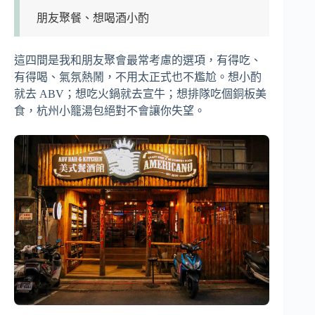
朋友聚餐、想喝酒小酌
這四間是我和朋友聚會最常考慮的選項，有得吃、
有得喝、氣氛熱鬧，不用太正式也不尷尬。想小酌
就去 ABV；想吃火鍋就去宣牛；想排隊吃個銅板美
食，杭州小籠湯包絕對不會讓你失望。