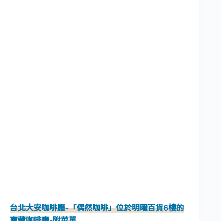
台北大安咖啡廳-「偶然咖啡」位於明曜百貨6樓的
寶藏咖啡廳-附菜單