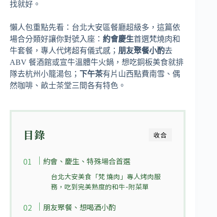
找就好。
懶人包重點先看：台北大安區餐廳超級多，這篇依
場合分類好讓你對號入座：
約會慶生
首選梵燒肉和
牛套餐，專人代烤超有儀式感；
朋友聚餐小酌
去
ABV 餐酒館或宣牛溫體牛火鍋，想吃銅板美食就排
隊去杭州小籠湯包；
下午茶
有片山西點費南雪、偶
然咖啡、畝士茶堂三間各有特色。
目錄
收合
約會、慶生、特殊場合首選
台北大安美食「梵 燒肉」專人烤肉服
務，吃到完美熟度的和牛-附菜單
朋友聚餐、想喝酒小酌