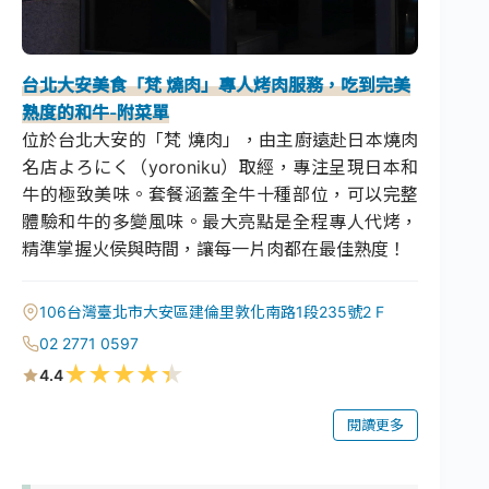
台北大安美食「梵 燒肉」專人烤肉服務，吃到完美
熟度的和牛-附菜單
位於台北大安的「梵 燒肉」，由主廚遠赴日本燒肉
名店よろにく（yoroniku）取經，專注呈現日本和
牛的極致美味。套餐涵蓋全牛十種部位，可以完整
體驗和牛的多變風味。最大亮點是全程專人代烤，
精準掌握火侯與時間，讓每一片肉都在最佳熟度！
106台灣臺北市大安區建倫里敦化南路1段235號2 F
02 2771 0597
★
★
★
★
★
4.4
閱讀更多