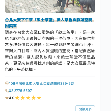
台北大安下午茶「畝士茶堂」職人茶香與靜謐空間-
附菜單
隱身在台北大安區仁愛路的「畝士茶堂」，是一家
結合純粹茶湯跟慢活空間的手沖茶屋。店家提供非
常多種茶供顧客選擇，每一款都經老闆細心手沖，
茶韻入口甘醇。店內木質溫暖的空間，搭配自然清
新的裝潢，讓人感到放鬆。來畝士茶堂不僅是品
茶，更是來這邊尋找片刻的靜謐，是大安區最具特
色的下午茶選擇。
106台灣臺北市大安區仁愛路四段389-2號
02 2775 5597
★
★
★
★
★
4.9
閱讀更多