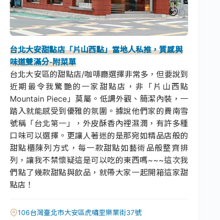
台北大安甜點店「片山西點」當地人私推，質感與
味道雙滿分-附菜單
台北大安區的甜點店/咖啡廳選擇非常多，但要說到
近期最令我驚艷的一家甜點店，非「片山西點
Mountain Piece」莫屬。低調外觀、簡潔內裝，一
踏入就能感受到優雅的氛圍。據說他們家的費南雪
號稱「台北第一」，外皮酥香內裡濕潤，有許多種
口味可以選擇。更讓人著迷的是那宛如精品店般的
甜點櫃陳列方式，每一款甜點如藝術品般整齊排
列，讓我不禁懷疑這是可以吃的東西嗎~~~這次我
們點了幾款甜點與飲品，就帶大家一起開箱這家甜
點店！
106台灣臺北市大安區虎嘯里樂業街37號