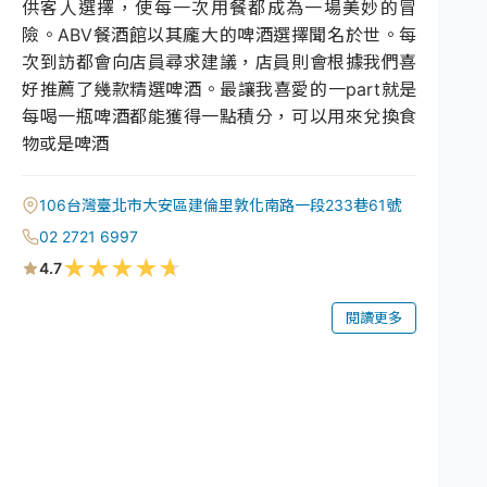
供客人選擇，使每一次用餐都成為一場美妙的冒
險。ABV餐酒館以其龐大的啤酒選擇聞名於世。每
次到訪都會向店員尋求建議，店員則會根據我們喜
好推薦了幾款精選啤酒。最讓我喜愛的一part就是
每喝一瓶啤酒都能獲得一點積分，可以用來兌換食
物或是啤酒
106台灣臺北市大安區建倫里敦化南路一段233巷61號
02 2721 6997
★
★
★
★
★
4.7
閱讀更多