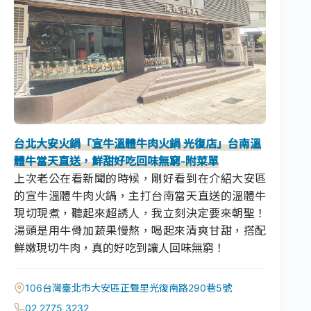
台北大安火鍋「宣牛溫體牛肉火鍋 光復店」台南溫
體牛當天直送，鮮甜好吃回味無窮-附菜單
上次老公在看新聞的時候，剛好看到在介紹大安區
的宣牛溫體牛肉火鍋，主打台南當天直送的溫體牛
現切現煮，聽起來超誘人，我立刻決定要來朝聖！
湯頭是用牛骨加蔬果慢熬，喝起來清爽甘甜，搭配
鮮嫩現切牛肉，真的好吃到讓人回味無窮！
106台灣臺北市大安區正聲里光復南路290巷5號
02 2775 3232