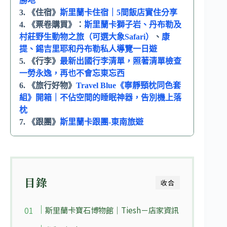
勝地
3. 《住宿》
斯里蘭卡住宿｜5間飯店實住分享
4. 《票卷購買》：
斯里蘭卡獅子岩、丹布勒及
村莊野生動物之旅（可選大象Safari）
、
康
提、錫吉里耶和丹布勒私人導覽一日遊
5. 《行李》
最新出國行李清單，照著清單檢查
一勞永逸，再也不會忘東忘西
6. 《旅行好物》
Travel Blue《寧靜頸枕同色套
組》開箱｜不佔空間的睡眠神器，告別機上落
枕
7. 《跟團》
斯里蘭卡跟團-東南旅遊
目錄
收合
斯里蘭卡寶石博物館｜Tiesh－店家資訊