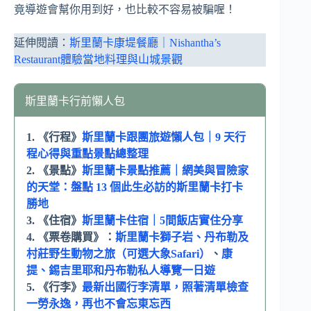
竟導遊會幫你用到好，也比較不容易被騙喔！
延伸閱讀：
斯里蘭卡康堤餐廳｜Nishantha’s
Restaurant體驗當地料理與山城景觀
斯里蘭卡行前懶人包
1. 《行程》
斯里蘭卡跟團旅遊懶人包｜9 天行
程心得與重點景點總整理
2. 《景點》
斯里蘭卡景點推薦｜網美與冒險家
的天堂：盤點 13 個此生必訪的斯里蘭卡打卡
勝地
3. 《住宿》
斯里蘭卡住宿｜5間飯店實住分享
4. 《票卷購買》：
斯里蘭卡獅子岩、丹布勒及
村莊野生動物之旅（可選大象Safari）
、
康
提、錫吉里耶和丹布勒私人導覽一日遊
5. 《行李》
最新出國行李清單，照著清單檢查
一勞永逸，再也不會忘東忘西