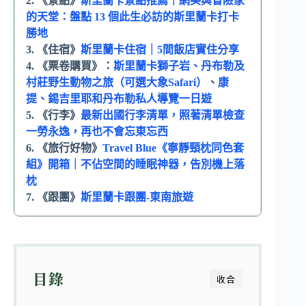
2. 《景點》
斯里蘭卡景點推薦｜網美與冒險家
的天堂：盤點 13 個此生必訪的斯里蘭卡打卡
勝地
3. 《住宿》
斯里蘭卡住宿｜5間飯店實住分享
4. 《票卷購買》：
斯里蘭卡獅子岩、丹布勒及
村莊野生動物之旅（可選大象Safari）
、
康
提、錫吉里耶和丹布勒私人導覽一日遊
5. 《行李》
最新出國行李清單，照著清單檢查
一勞永逸，再也不會忘東忘西
6. 《旅行好物》
Travel Blue《寧靜頸枕同色套
組》開箱｜不佔空間的睡眠神器，告別機上落
枕
7. 《跟團》
斯里蘭卡跟團-東南旅遊
目錄
收合