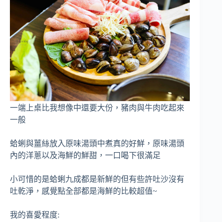
一端上桌比我想像中還要大份，豬肉與牛肉吃起來
一般
蛤蜊與薑絲放入原味湯頭中煮真的好鮮，原味湯頭
內的洋蔥以及海鮮的鮮甜，一口喝下很滿足
小可惜的是蛤蜊九成都是新鮮的但有些許吐沙沒有
吐乾淨，感覺點全部都是海鮮的比較超值~
我的喜愛程度: