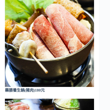
藥膳養生鍋(豬肉)180元