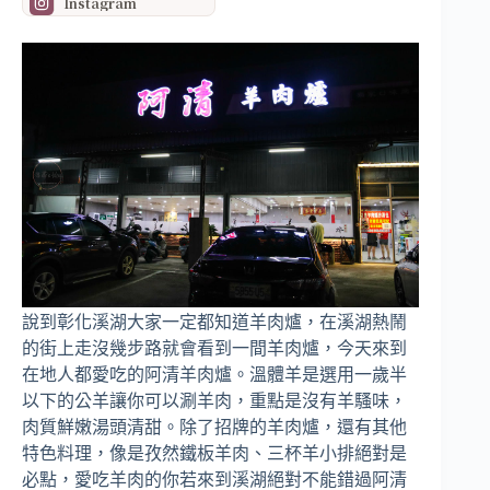
Instagram
說到彰化溪湖大家一定都知道羊肉爐，在溪湖熱鬧
的街上走沒幾步路就會看到一間羊肉爐，今天來到
在地人都愛吃的阿清羊肉爐。溫體羊是選用一歲半
以下的公羊讓你可以涮羊肉，重點是沒有羊騷味，
肉質鮮嫩湯頭清甜。除了招牌的羊肉爐，還有其他
特色料理，像是孜然鐵板羊肉、三杯羊小排絕對是
必點，愛吃羊肉的你若來到溪湖絕對不能錯過阿清