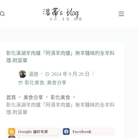
跳
至
主
要
內
容
彰化溪湖羊肉爐「阿清羊肉爐」無羊騷味的全羊料
理-附菜單
溫迪
2024 年 9 月 20 日
彰化美食
,
美食分享
首頁
美食分享
彰化美食
彰化溪湖羊肉爐「阿清羊肉爐」無羊騷味的全羊料
理-附菜單
Google 偏好來源
Facebook