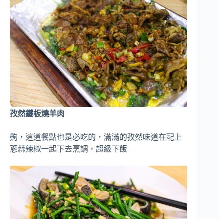
孜然鐵板燒羊肉
齁，這道餐點也是必吃的，滿滿的孜然味道在配上
蔥蒜辣椒一起下去烹調，超級下飯