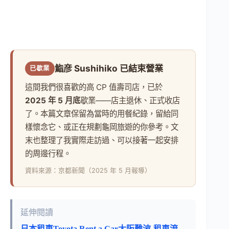
鮨彦 Sushihiko 已結束營業
已歇業
這間我們很喜歡的高 CP 值壽司店，已於
2025 年 5 月底
歇業——店主退休、正式收店
了。本篇文章保留為當時的用餐紀錄，留給同
樣懷念它、或正在規劃龜岡旅遊的你參考。文
末也整理了我實際走訪過、可以接著一起安排
的周邊行程。
資料來源：京都新聞（2025 年 5 月報導）
延伸閱讀
日本租車Toyota Rent a Car大阪難波-租車流