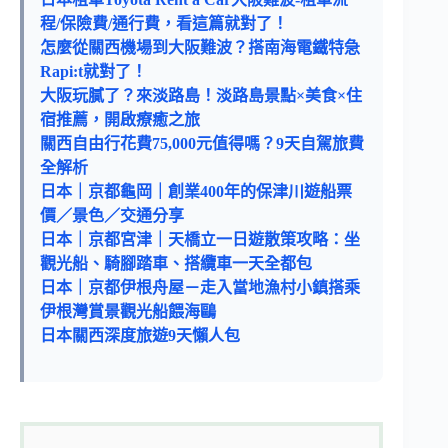
程/保險費/通行費，看這篇就對了！
怎麼從關西機場到大阪難波？搭南海電鐵特急
Rapi:t就對了！
大阪玩膩了？來淡路島！淡路島景點×美食×住
宿推薦，開啟療癒之旅
關西自由行花費75,000元值得嗎？9天自駕旅費
全解析
日本｜京都龜岡｜創業400年的保津川遊船票
價／景色／交通分享
日本｜京都宮津｜天橋立一日遊散策攻略：坐
觀光船、騎腳踏車、搭纜車一天全都包
日本｜京都伊根舟屋－走入當地漁村小鎮搭乘
伊根灣賞景觀光船餵海鷗
日本關西深度旅遊9天懶人包