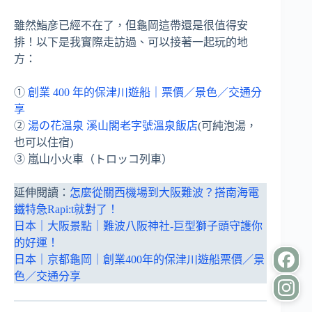
雖然鮨彦已經不在了，但龜岡這帶還是很值得安
排！以下是我實際走訪過、可以接著一起玩的地
方：
①
創業 400 年的保津川遊船｜票價／景色／交通分
享
②
湯の花温泉 溪山閣老字號溫泉飯店
(可純泡湯，
也可以住宿)
③ 嵐山小火車（トロッコ列車）
延伸閱讀：
怎麼從關西機場到大阪難波？搭南海電
鐵特急Rapi:t就對了！
日本｜大阪景點｜難波八阪神社-巨型獅子頭守護你
的好運！
日本｜京都龜岡｜創業400年的保津川遊船票價／景
色／交通分享