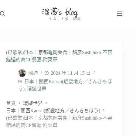
跳
至
主
要
內
容
(已歇業)日本｜京都龜岡美食｜鮨彦Sushihiko-不容
錯過的高CP餐廳-附菜單
溫迪
2024 年 11 月 15 日
日本｜關西Kansai(近畿地方／きんきちほ
う)
,
環遊世界
首頁
環遊世界
日本｜關西Kansai(近畿地方／きんきちほう)
(已歇業)日本｜京都龜岡美食｜鮨彦Sushihiko-不容
錯過的高CP餐廳-附菜單