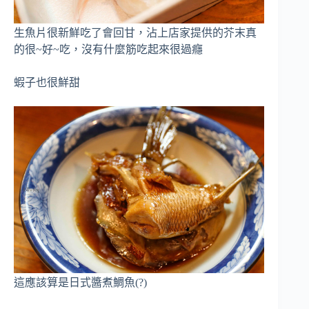
生魚片很新鮮吃了會回甘，沾上店家提供的芥末真
的很~好~吃，沒有什麼筋吃起來很過癮
蝦子也很鮮甜
這應該算是日式醬煮鯛魚(?)