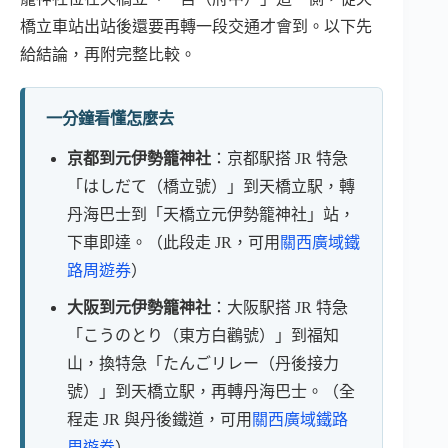
橋立車站出站後還要再轉一段交通才會到。以下先
給結論，再附完整比較。
一分鐘看懂怎麼去
京都到元伊勢籠神社
：京都駅搭 JR 特急
「はしだて（橋立號）」到天橋立駅，轉
丹海巴士到「天橋立元伊勢籠神社」站，
下車即達。（此段走 JR，可用
關西廣域鐵
路周遊券
）
大阪到元伊勢籠神社
：大阪駅搭 JR 特急
「こうのとり（東方白鸛號）」到福知
山，換特急「たんごリレー（丹後接力
號）」到天橋立駅，再轉丹海巴士。（全
程走 JR 與丹後鐵道，可用
關西廣域鐵路
周遊券
）