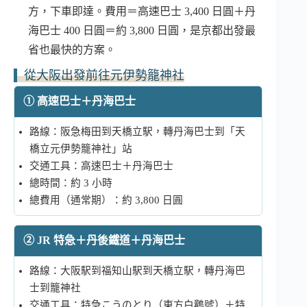
方，下車即達。費用＝高速巴士 3,400 日圓＋丹
海巴士 400 日圓＝約 3,800 日圓，是京都出發最
省也最快的方案。
從大阪出發前往元伊勢籠神社
① 高速巴士＋丹海巴士
路線：阪急梅田到天橋立駅，轉丹海巴士到「天
橋立元伊勢籠神社」站
交通工具：高速巴士＋丹海巴士
總時間：約 3 小時
總費用（通常期）：約 3,800 日圓
② JR 特急＋丹後鐵道＋丹海巴士
路線：大阪駅到福知山駅到天橋立駅，轉丹海巴
士到籠神社
交通工具：特急こうのとり（東方白鸛號）＋特