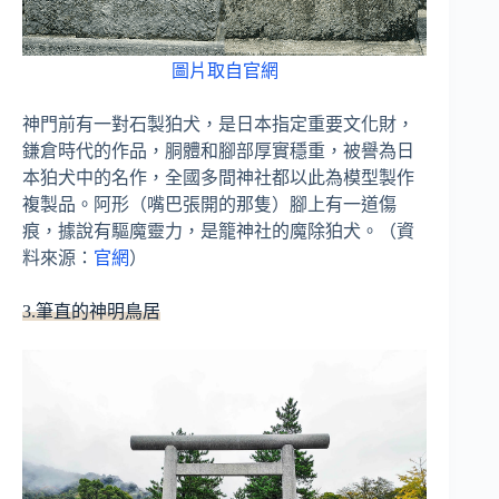
圖片取自官網
神門前有一對石製狛犬，是日本指定重要文化財，
鎌倉時代的作品，胴體和腳部厚實穩重，被譽為日
本狛犬中的名作，全國多間神社都以此為模型製作
複製品。阿形（嘴巴張開的那隻）腳上有一道傷
痕，據說有驅魔靈力，是籠神社的魔除狛犬。（資
料來源：
官網
）
3.筆直的神明鳥居