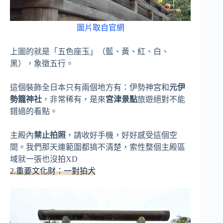
圖片取自官網
上圖的就是「五色座玉」（藍、黃、紅、白、
黑），象徵五行。
這個裝飾全日本只有兩個地方有：伊勢神宮和
元伊
勢籠神社
，非常稀有，是來
宮津景點
旅遊絕對不能
錯過的看點。
主殿內
禁止拍照
，請收好手機，好好感受這個空
間。我們那天連範圍都搞不清楚，索性整個主殿區
域就一張也沒拍XD
2.重要文化財：一對狛犬