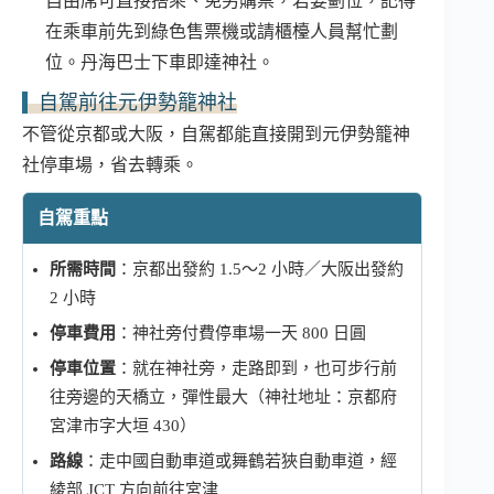
自由席可直接搭乘、免另購票，若要劃位，記得
在乘車前先到綠色售票機或請櫃檯人員幫忙劃
位。丹海巴士下車即達神社。
自駕前往元伊勢籠神社
不管從京都或大阪，自駕都能直接開到元伊勢籠神
社停車場，省去轉乘。
自駕重點
所需時間
：京都出發約 1.5～2 小時／大阪出發約
2 小時
停車費用
：神社旁付費停車場一天 800 日圓
停車位置
：就在神社旁，走路即到，也可步行前
往旁邊的天橋立，彈性最大（神社地址：京都府
宮津市字大垣 430）
路線
：走中國自動車道或舞鶴若狹自動車道，經
綾部 JCT 方向前往宮津