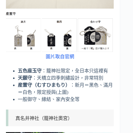
圖片取自官網
五色座玉守
：籠神社限定，全日本只這裡有
天願守
：天橋立四季刺繡設計，非常特別
産霊守（むすひまもり）
：新月＝黑色、滿月
＝白色，限定授與(上圖)
一般御守、縁結、家內安全等
真名井神社（籠神社奧宮）