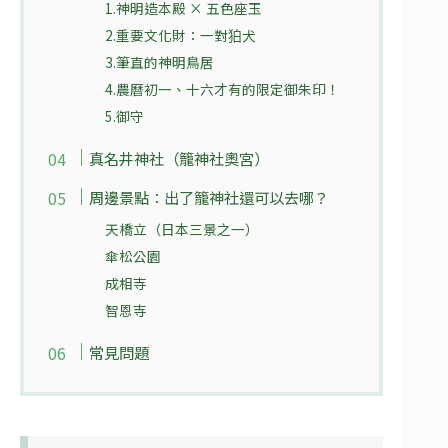
1.神明造本殿 × 五色座玉
2.重要文化財：一對狛犬
3.筆直的神明鳥居
4.農曆初一、十六才有的限定御朱印！
5.御守
真名井神社（籠神社奧宮）
周邊景點：出了籠神社還可以去哪？
天橋立（日本三景之一）
傘松公園
成相寺
智恩寺
常見問題