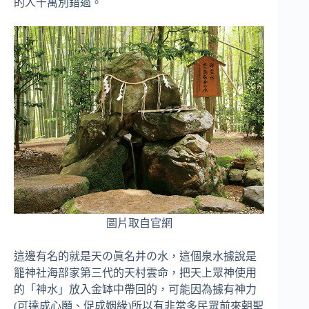
的人千萬別錯過。
圖片取自官網
這邊有名的就是天の眞名井の水，這個泉水據說是
籠神社海部家第三代的天村雲命，把天上眾神使用
的「神水」放入金缽中帶回的，可能因為據有神力
(可達成心願、促成姻緣)所以有非常多民眾前來朝聖