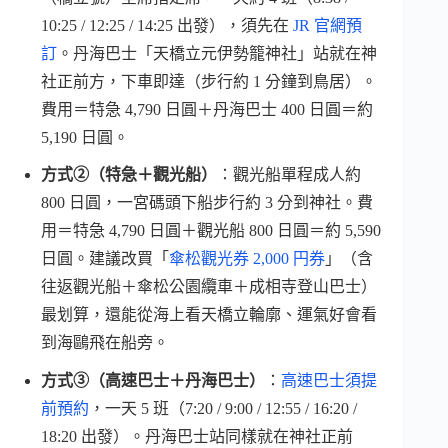
10:25 / 12:25 / 14:25 出發），須先在
JR 官網預
訂
。丹海巴士「天橋立元伊勢籠神社」站就在神
社正前方，下車即達（步行約 1 分鐘到鳥居）。
費用＝特急 4,790 日圓＋丹海巴士 400 日圓＝約
5,190 日圓。
方式②（特急＋觀光船）
：觀光船單程成人約
800 日圓，一宮碼頭下船步行約 3 分到神社。費
用＝特急 4,790 日圓＋觀光船 800 日圓＝約 5,590
日圓。建議改買「
傘松觀光券 2,000 円券
」（含
往返觀光船＋傘松公園纜車＋成相寺登山巴士）
最划算，還能從海上看天橋立輪廓、運氣好會看
到海鷗飛在船旁。
方式③（高速巴士＋丹海巴士）
：
高速巴士須提
前預約
，一天 5 班（7:20 / 9:00 / 12:55 / 16:20 /
18:20 出發）。丹海巴士站同樣就在神社正前