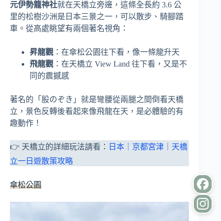
元伊勢籠神社
就在天橋立旁邊，這條全長約 3.6 公
里的松樹沙洲是日本三景之一，可以散步、騎腳踏
車。從高處眺望有兩個著名視角：
昇龍觀
：在傘松公園往下看，像一條龍升天
飛龍觀
：在天橋立 View Land 往下看，又是不
同的震撼感
著名的「股のぞき」就是彎腰從兩腿之間倒看天橋
立，景色反轉後看起來像飛龍在天，是必體驗的有
趣動作！
👉 天橋立的詳細玩法請看：
日本｜京都宮津｜天橋
立一日遊散策攻略
傘松公園