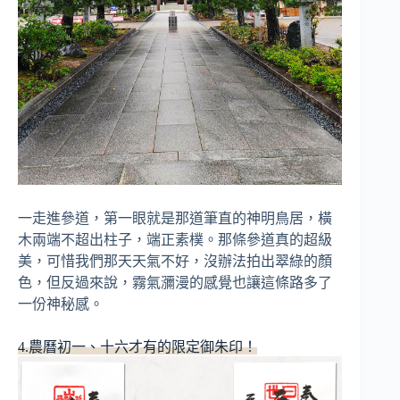
一走進參道，第一眼就是那道筆直的神明鳥居，橫
木兩端不超出柱子，端正素樸。那條參道真的超級
美，可惜我們那天天氣不好，沒辦法拍出翠綠的顏
色，但反過來說，霧氣瀰漫的感覺也讓這條路多了
一份神秘感。
4.農曆初一、十六才有的限定御朱印！