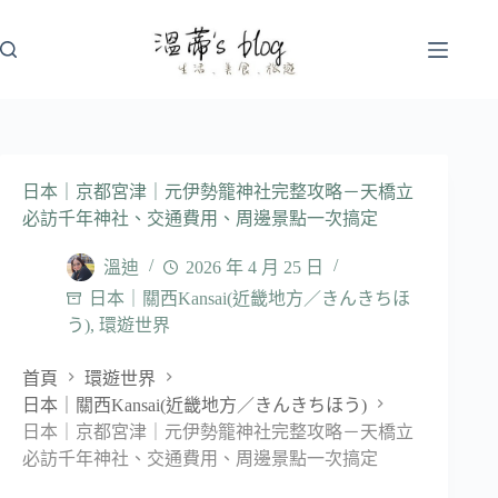
跳
至
主
要
內
容
日本｜京都宮津｜元伊勢籠神社完整攻略－天橋立
必訪千年神社、交通費用、周邊景點一次搞定
溫迪
2026 年 4 月 25 日
日本｜關西Kansai(近畿地方／きんきちほ
う)
,
環遊世界
首頁
環遊世界
日本｜關西Kansai(近畿地方／きんきちほう)
日本｜京都宮津｜元伊勢籠神社完整攻略－天橋立
必訪千年神社、交通費用、周邊景點一次搞定