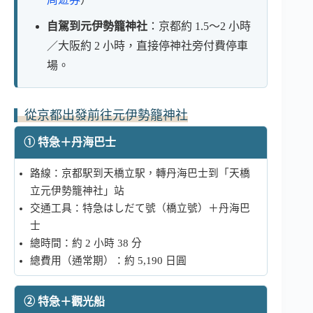
自駕到元伊勢籠神社
：京都約 1.5～2 小時
／大阪約 2 小時，直接停神社旁付費停車
場。
從京都出發前往元伊勢籠神社
① 特急＋丹海巴士
路線：京都駅到天橋立駅，轉丹海巴士到「天橋
立元伊勢籠神社」站
交通工具：特急はしだて號（橋立號）＋丹海巴
士
總時間：約 2 小時 38 分
總費用（通常期）：約 5,190 日圓
② 特急＋觀光船