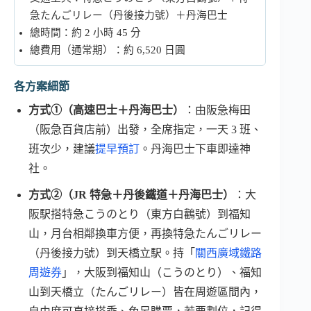
急たんごリレー（丹後接力號）＋丹海巴士
總時間：約 2 小時 45 分
總費用（通常期）：約 6,520 日圓
各方案細節
方式①（高速巴士＋丹海巴士）
：由阪急梅田
（阪急百貨店前）出發，全席指定，一天 3 班、
班次少，建議
提早預訂
。丹海巴士下車即達神
社。
方式②（JR 特急＋丹後鐵道＋丹海巴士）
：大
阪駅搭特急こうのとり（東方白鸛號）到福知
山，月台相鄰換車方便，再換特急たんごリレー
（丹後接力號）到天橋立駅。持「
關西廣域鐵路
周遊券
」，大阪到福知山（こうのとり）、福知
山到天橋立（たんごリレー）皆在周遊區間內，