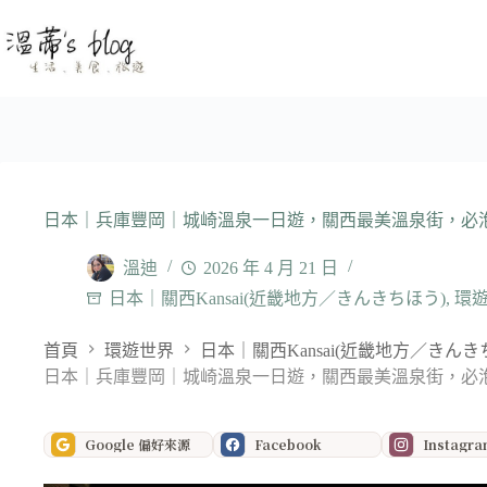
跳
至
主
要
內
容
日本｜兵庫豐岡｜城崎溫泉一日遊，關西最美溫泉街，必
溫迪
2026 年 4 月 21 日
日本｜關西Kansai(近畿地方／きんきちほう)
,
環
首頁
環遊世界
日本｜關西Kansai(近畿地方／きんき
日本｜兵庫豐岡｜城崎溫泉一日遊，關西最美溫泉街，必
Google 偏好來源
Facebook
Instagr