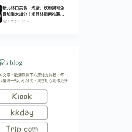
新北林口美食「洵廚」炊粉鍋可免
費加湯太加分！米其林指南推薦美
食-附菜單
2026 年 7 月 29 日
s blog
的文章，歡迎透過下方連結支持我！每一
我獲得一點小小分潤，我會用心創作更多