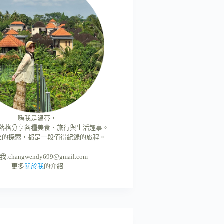
嗨我是溫蒂，
落格分享各種美食、旅行與生活趣事。
次的探索，都是一段值得紀錄的旅程。
我:
changwendy699@gmail.com
更多
關於我
的介紹