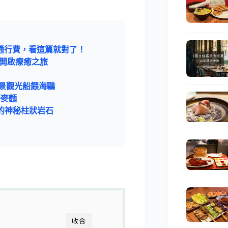
險費/通行費，看這篇就對了！
，開啟療癒之旅
景觀光船餵海鷗
蕎麥麵
岩的神秘柱狀岩石
收合