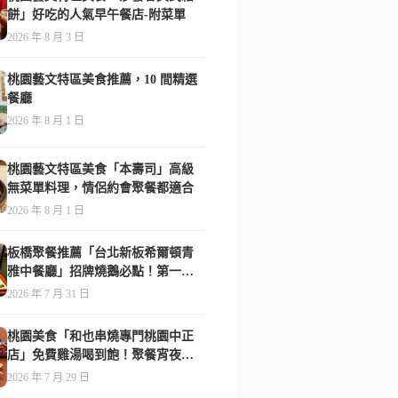
餅」好吃的人氣早午餐店-附菜單
2026 年 8 月 3 日
桃園藝文特區美食推薦，10 間精選
餐廳
2026 年 8 月 1 日
桃園藝文特區美食「本壽司」高級
無菜單料理，情侶約會聚餐都適合
2026 年 8 月 1 日
板橋聚餐推薦「台北新板希爾頓青
雅中餐廳」招牌燒鵝必點！第一次
吃就驚艷-附菜單
2026 年 7 月 31 日
桃園美食「和也串燒專門桃園中正
店」免費雞湯喝到飽！聚餐宵夜首
選-附菜單
2026 年 7 月 29 日