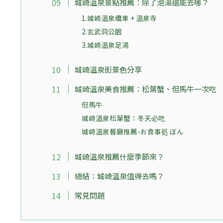
城崎溫泉景點推薦：除了泡湯還能去哪？
1.城崎溫泉纜車 + 溫泉寺
2.玄武洞公園
3.城崎溫泉足湯
城崎溫泉街景色分享
城崎溫泉美食推薦：松葉蟹、但馬牛一次吃
但馬牛
城崎溫泉松葉蟹：冬天必吃
城崎溫泉餐廳推薦-お食事処 ぼん
城崎溫泉推薦什麼季節來？
總結：城崎溫泉值得去嗎？
常見問題