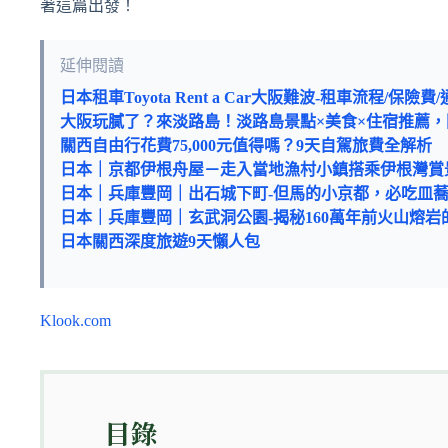
著這篇出發！
延伸閱讀
日本租車Toyota Rent a Car大阪難波-租車流程/保
大阪玩膩了？來淡路島！淡路島景點×美食×住宿推薦
關西自由行花費75,000元值得嗎？9天自駕旅費全解析
日本｜京都伊根舟屋－走入當地漁村小鎮搭乘伊根灣賞
日本｜兵庫豐岡｜出石城下町-但馬的小京都，必吃皿
日本｜兵庫豐岡｜玄武洞公園-揭秘160萬年前火山熔
日本關西深度旅遊9天懶人包
Klook.com
目錄