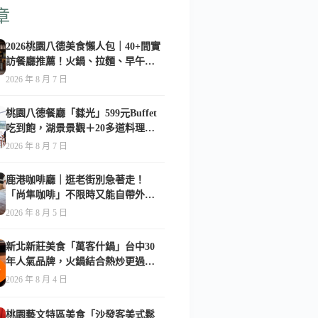
章
2026桃園八德美食懶人包｜40+間實
訪餐廳推薦！火鍋、拉麵、早午
餐、咖啡廳全收錄
2026 年 8 月 7 日
桃園八德餐廳「㵘光」599元Buffet
吃到飽，湖景景觀＋20多道料理一
次享用
2026 年 8 月 7 日
鹿港咖啡廳｜逛老街別急著走！
「尚隼咖啡」不限時又能自帶外
食，難怪在地人天天報到-附菜單
2026 年 8 月 5 日
新北新莊美食「萬客什鍋」台中30
年人氣品牌，火鍋結合熱炒更過
癮！-附菜單
2026 年 8 月 4 日
桃園藝文特區美食「沙發客美式鬆