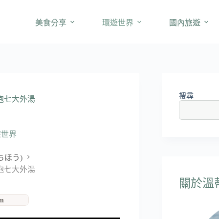
美食分享
環遊世界
國內旅遊
搜尋
泡七大外湯
遊世界
ちほう)
泡七大外湯
關於溫蒂'
am