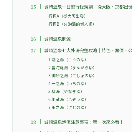
城崎溫泉一日遊行程規劃：從大阪、京都出
行程A（從大阪出發）
行程B（只泡湯的懶人版）
城崎溫泉起源
城崎溫泉七大外湯完整攻略｜特色、票價、
1.鴻之湯（こうのゆ）
2.曼陀羅湯（まんだらゆ）
3.御所之湯（ごしょのゆ）
4.一之湯（いちのゆ）
5.柳湯（やなぎゆ）
6.地藏湯（じぞうゆ）
7.里之湯（さとのゆ）
城崎溫泉泡湯注意事項：第一次來必看！