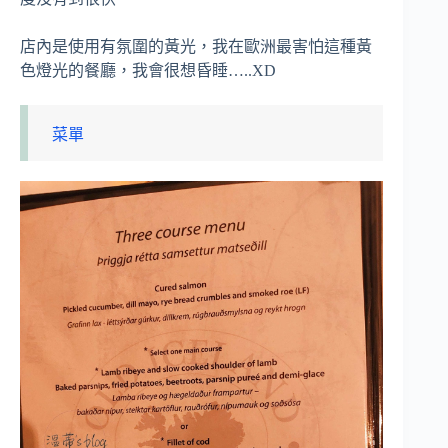
店內是使用有氛圍的黃光，我在歐洲最害怕這種黃
色燈光的餐廳，我會很想昏睡…..XD
菜單