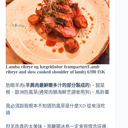
Lamba ribeye og hægeldaður frampartur(Lamb
ribeye and slow cooked shoulder of lamb) 6390 ISK
肋眼羊肉(
羊肩肉最鮮嫩多汁的部分製成的
)，甜菜
根、歐洲防風草(通常肉類海鮮烹調會用到)、馬鈴薯
我必須說我根本不知道防風草是什麼XD 從來沒吃
過
但羊肉真的太美味，我離開冰島一定會很懷念這邊