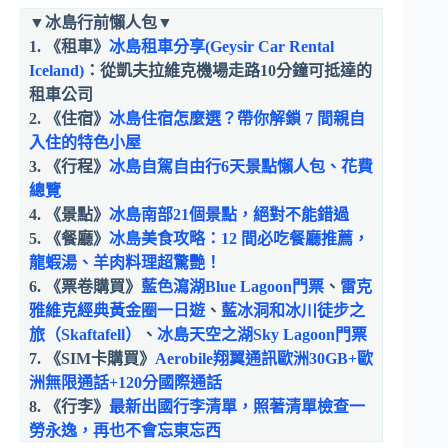
▼
冰島行前懶人包
▼
1. 《租車》
冰島租車分享(Geysir Car Rental
Iceland)
：從凱夫拉維克機場走路10分鐘可抵達的
租車公司
2. 《住宿》
冰島住宿怎麼選？帶你解鎖 7 間親自
入住的特色小屋
3. 《行程》
冰島自駕自由行6天景點懶人包、花費
總覽
4. 《景點》
冰島南部21個景點，絕對不能錯過
5. 《餐廳》
冰島美食攻略：12 間必吃餐廳推薦，
龍蝦湯、羊肉料理超驚艷！
6. 《票卷購買》
藍色瀉湖Blue Lagoon門票
、
雷克
雅維克經典黃金圈一日遊
、
藍冰洞和冰川徒步之
旅（Skaftafell）
、
冰島天空之湖Sky Lagoon門票
7. 《SIM卡購買》
Aerobile翔翼通訊歐洲30GB+歐
洲無限通話+120分國際通話
8.
《行李》
最新出國行李清單，照著清單檢查一
勞永逸，再也不會忘東忘西