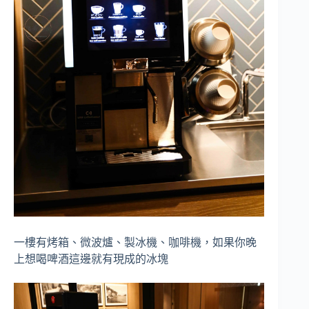
一樓有烤箱、微波爐、製冰機、咖啡機，如果你晚
上想喝啤酒這邊就有現成的冰塊