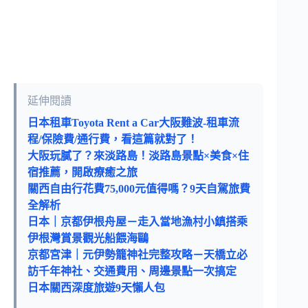
延伸閱讀
日本租車Toyota Rent a Car大阪難波-租車流
程/保險費/通行費，看這篇就對了！
大阪玩膩了？來淡路島！淡路島景點×美食×住
宿推薦，開啟療癒之旅
關西自由行花費75,000元值得嗎？9天自駕旅費
全解析
日本｜京都伊根舟屋－走入當地漁村小鎮搭乘
伊根灣賞景觀光船餵海鷗
京都宮津｜元伊勢籠神社完整攻略－天橋立必
訪千年神社、交通費用、周邊景點一次搞定
日本關西深度旅遊9天懶人包