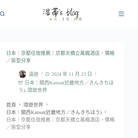
跳
至
主
要
內
容
日本｜京都住宿推薦｜京都天橋立萬楓酒店，價格
／房型分享
溫迪
2024 年 11 月 23 日
日本｜關西Kansai(近畿地方／きんきちほ
う)
,
環遊世界
首頁
環遊世界
日本｜關西Kansai(近畿地方／きんきちほう)
日本｜京都住宿推薦｜京都天橋立萬楓酒店，價格
／房型分享