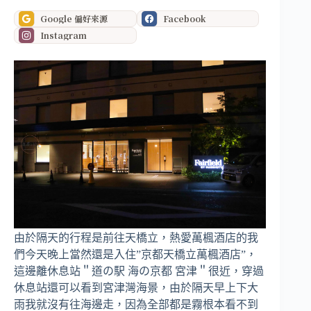
Google 偏好來源
Facebook
Instagram
由於隔天的行程是前往天橋立，熱愛萬楓酒店的我
們今天晚上當然還是入住”京都天橋立萬楓酒店”，
這邊離休息站＂道の駅 海の京都 宮津＂很近，穿過
休息站還可以看到宮津灣海景，由於隔天早上下大
雨我就沒有往海邊走，因為全部都是霧根本看不到