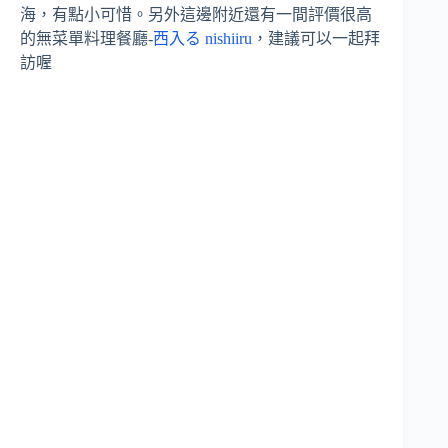
海，有點小可惜。另外這邊附近還有一間評價很高
的無菜單料理餐廳-
西入る nishiiru
，建議可以一起拜
訪喔