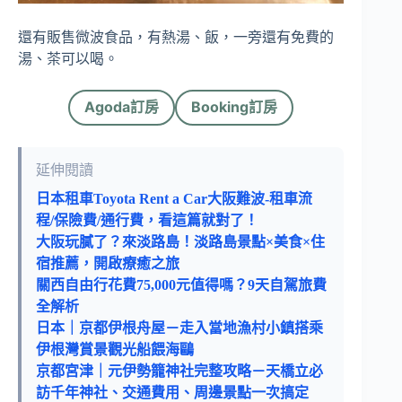
還有販售微波食品，有熱湯、飯，一旁還有免費的
湯、茶可以喝。
Agoda訂房
Booking訂房
延伸閱讀
日本租車Toyota Rent a Car大阪難波-租車流
程/保險費/通行費，看這篇就對了！
大阪玩膩了？來淡路島！淡路島景點×美食×住
宿推薦，開啟療癒之旅
關西自由行花費75,000元值得嗎？9天自駕旅費
全解析
日本｜京都伊根舟屋－走入當地漁村小鎮搭乘
伊根灣賞景觀光船餵海鷗
京都宮津｜元伊勢籠神社完整攻略－天橋立必
訪千年神社、交通費用、周邊景點一次搞定