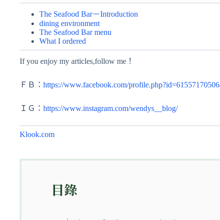
The Seafood Bar－Introduction
dining environment
The Seafood Bar menu
What I ordered
If you enjoy my articles,follow me！
ＦＢ：
https://www.facebook.com/profile.php?id=6155717050
ＩＧ：
https://www.instagram.com/wendys__blog/
Klook.com
目錄