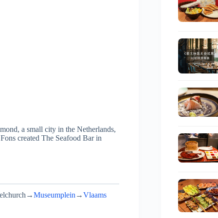
mond, a small city in the Netherlands,
n, Fons created The Seafood Bar in
elchurch→
Museumplein
→
Vlaams