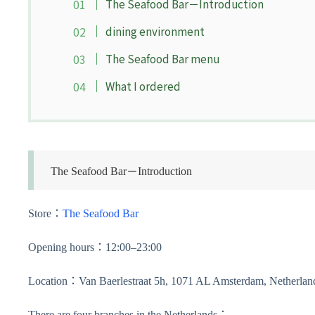
The Seafood Bar－Introduction
dining environment
The Seafood Bar menu
What I ordered
The Seafood Bar－Introduction
Store：
The Seafood Bar
Opening hours：12:00–23:00
Location：Van Baerlestraat 5h, 1071 AL Amsterdam, Netherlan
There are four branches in the Netherlands：