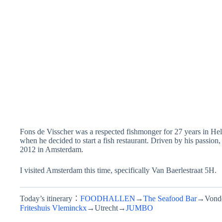
Fons de Visscher was a respected fishmonger for 27 years in Hel
when he decided to start a fish restaurant. Driven by his passio
2012 in Amsterdam.
I visited Amsterdam this time, specifically Van Baerlestraat 5H.
Today’s itinerary：
FOODHALLEN
→
The Seafood Bar
→Vond
Friteshuis Vleminckx
→Utrecht→
JUMBO