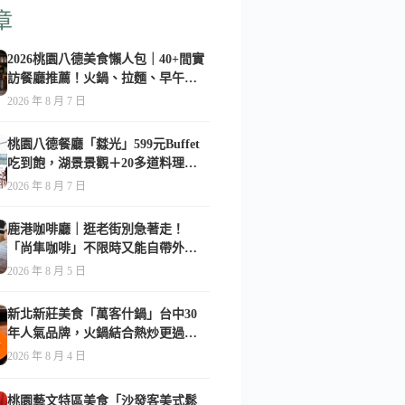
章
2026桃園八德美食懶人包｜40+間實
訪餐廳推薦！火鍋、拉麵、早午
餐、咖啡廳全收錄
2026 年 8 月 7 日
桃園八德餐廳「㵘光」599元Buffet
吃到飽，湖景景觀＋20多道料理一
次享用
2026 年 8 月 7 日
鹿港咖啡廳｜逛老街別急著走！
「尚隼咖啡」不限時又能自帶外
食，難怪在地人天天報到-附菜單
2026 年 8 月 5 日
新北新莊美食「萬客什鍋」台中30
年人氣品牌，火鍋結合熱炒更過
癮！-附菜單
2026 年 8 月 4 日
桃園藝文特區美食「沙發客美式鬆