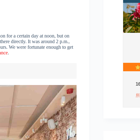
on for a certain day at noon, but on
here directly. It was around 2 p.m.,
hours. We were fortunate enough to get
ance
.