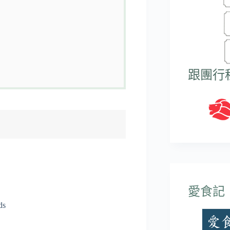
跟團行
愛食記
ds