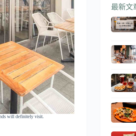
最新文
ds will definitely visit.