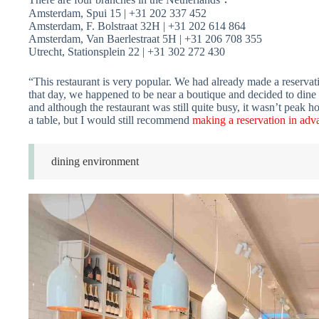
Amsterdam, Spui 15 | +31 202 337 452
Amsterdam, F. Bolstraat 32H | +31 202 614 864
Amsterdam, Van Baerlestraat 5H | +31 206 708 355
Utrecht, Stationsplein 22 | +31 302 272 430
“This restaurant is very popular. We had already made a reservati
that day, we happened to be near a boutique and decided to dine t
and although the restaurant was still quite busy, it wasn’t peak 
a table, but I would still recommend
making a reservation in adv
dining environment