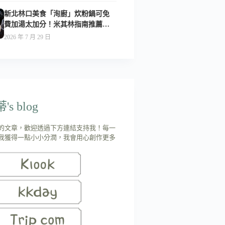
新北林口美食「洵廚」炊粉鍋可免
費加湯太加分！米其林指南推薦美
食-附菜單
2026 年 7 月 29 日
s blog
的文章，歡迎透過下方連結支持我！每一
我獲得一點小小分潤，我會用心創作更多