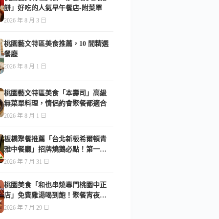
餅」好吃的人氣早午餐店-附菜單
2026 年 8 月 3 日
桃園藝文特區美食推薦，10 間精選
餐廳
2026 年 8 月 1 日
桃園藝文特區美食「本壽司」高級
無菜單料理，情侶約會聚餐都適合
2026 年 8 月 1 日
板橋聚餐推薦「台北新板希爾頓青
雅中餐廳」招牌燒鵝必點！第一次
吃就驚艷-附菜單
2026 年 7 月 31 日
桃園美食「和也串燒專門桃園中正
店」免費雞湯喝到飽！聚餐宵夜首
選-附菜單
2026 年 7 月 29 日