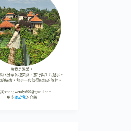
嗨我是溫蒂，
落格分享各種美食、旅行與生活趣事。
次的探索，都是一段值得紀錄的旅程。
我:
changwendy699@gmail.com
更多
關於我
的介紹