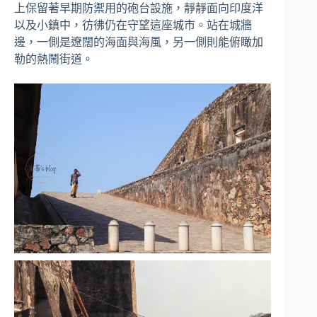
上保留著早期防禦用的砲台設施，靜靜面向印度洋
以及小鎮中，彷彿仍在守望這座城市。站在城牆
邊，一側是遼闊的海面與海風，另一側則能俯瞰加
勒的熱鬧街道。