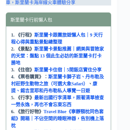
車，斯里蘭卡海岸線火車體驗分享
斯里蘭卡行前懶人包
1. 《行程》
斯里蘭卡跟團旅遊懶人包｜9 天行
程心得與重點景點總整理
2. 《景點》
斯里蘭卡景點推薦｜網美與冒險家
的天堂：盤點 13 個此生必訪的斯里蘭卡打卡
勝地
3. 《住宿》
斯里蘭卡住宿｜5間飯店實住分享
4. 《票卷購買》：
斯里蘭卡獅子岩、丹布勒及
村莊野生動物之旅（可選大象Safari）
、
康
提、錫吉里耶和丹布勒私人導覽一日遊
5. 《行李》
最新出國行李清單，照著清單檢查
一勞永逸，再也不會忘東忘西
6. 《旅行好物》
Travel Blue《寧靜頸枕同色套
組》開箱｜不佔空間的睡眠神器，告別機上落
枕