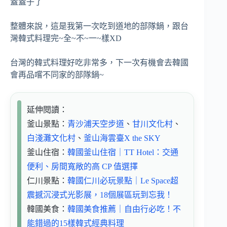
蓋蓋子了
整體來說，這是我第一次吃到道地的部隊鍋，跟台
灣韓式料理完~全~不~一~樣XD
台灣的韓式料理好吃非常多，下一次有機會去韓國
會再品嚐不同家的部隊鍋~
延伸閱讀：
釜山景點：
青沙浦天空步道
、
甘川文化村
、
白淺灘文化村
、
釜山海雲臺X the SKY
釜山住宿：
韓國釜山住宿｜TT Hotel：交通
便利、房間寬敞的高 CP 值選擇
仁川景點：
韓國仁川必玩景點｜Le Space超
震撼沉浸式光影展，18個展區玩到忘我！
韓國美食：
韓國美食推薦｜自由行必吃！不
能錯過的15樣韓式經典料理