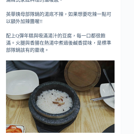
英華姨母部隊鍋的湯底不辣，如果想要吃辣一點可
以額外加辣醬喔!!
配上Q彈年糕與吸滿湯汁的豆腐，每一口都很飽
滿。火腿與香腸在熱湯中煮過後鹹香提味，是標準
部隊鍋該有的靈魂。