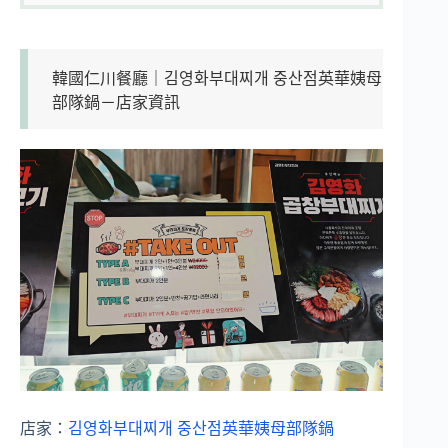
韓國仁川餐廳｜김영화부대찌개 중산점英華姨母
部隊鍋－店家資訊
店家：
김영화부대찌개 중산점英華姨母部隊鍋