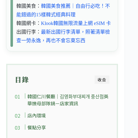
韓國美食：
韓國美食推薦｜自由行必吃！不
能錯過的15樣韓式經典料理
韓國網卡：
Klook韓國無限流量上網 eSIM 卡
出國行李：
最新出國行李清單，照著清單檢
查一勞永逸，再也不會忘東忘西
目錄
收合
韓國仁川餐廳｜김영화부대찌개 중산점英
華姨母部隊鍋－店家資訊
店內環境
餐點分享