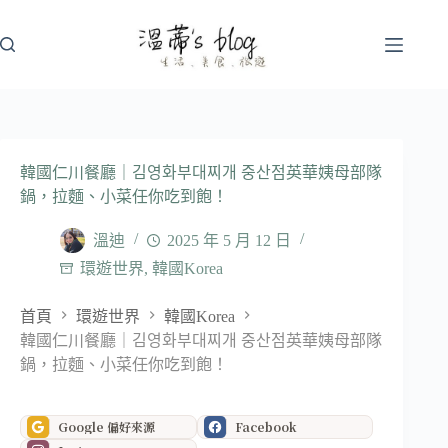
跳
至
主
要
內
容
韓國仁川餐廳｜김영화부대찌개 중산점英華姨母部隊
鍋，拉麵、小菜任你吃到飽！
溫迪
2025 年 5 月 12 日
環遊世界
,
韓國Korea
首頁
環遊世界
韓國Korea
韓國仁川餐廳｜김영화부대찌개 중산점英華姨母部隊
鍋，拉麵、小菜任你吃到飽！
Google 偏好來源
Facebook