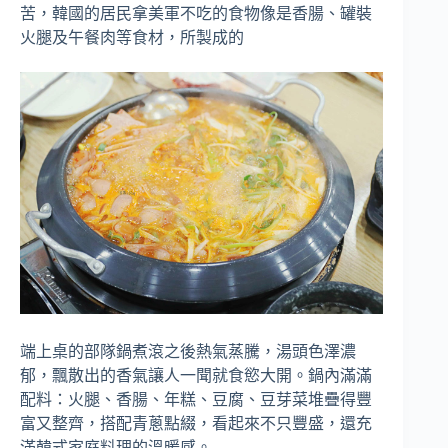
苦，韓國的居民拿美軍不吃的食物像是香腸、罐裝
火腿及午餐肉等食材，所製成的
端上桌的部隊鍋煮滾之後熱氣蒸騰，湯頭色澤濃
郁，飄散出的香氣讓人一聞就食慾大開。鍋內滿滿
配料：火腿、香腸、年糕、豆腐、豆芽菜堆疊得豐
富又整齊，搭配青蔥點綴，看起來不只豐盛，還充
滿韓式家庭料理的溫暖感。