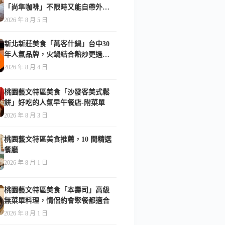
「尚隼咖啡」不限時又能自帶外
食，難怪在地人天天報到-附菜單
2026 年 8 月 5 日
新北新莊美食「萬客什鍋」台中30
年人氣品牌，火鍋結合熱炒更過
癮！-附菜單
2026 年 8 月 4 日
桃園藝文特區美食「沙發客美式鬆
餅」好吃的人氣早午餐店-附菜單
2026 年 8 月 3 日
桃園藝文特區美食推薦，10 間精選
餐廳
2026 年 8 月 1 日
桃園藝文特區美食「本壽司」高級
無菜單料理，情侶約會聚餐都適合
2026 年 8 月 1 日