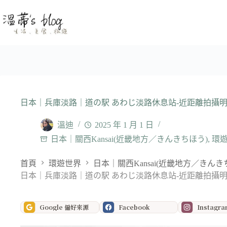
跳
至
主
要
內
容
日本｜兵庫淡路｜道の駅 あわじ淡路休息站-近距離拍攝
溫迪
2025 年 1 月 1 日
日本｜關西Kansai(近畿地方／きんきちほう)
,
環
首頁
環遊世界
日本｜關西Kansai(近畿地方／きんき
日本｜兵庫淡路｜道の駅 あわじ淡路休息站-近距離拍攝
Google 偏好來源
Facebook
Instagr