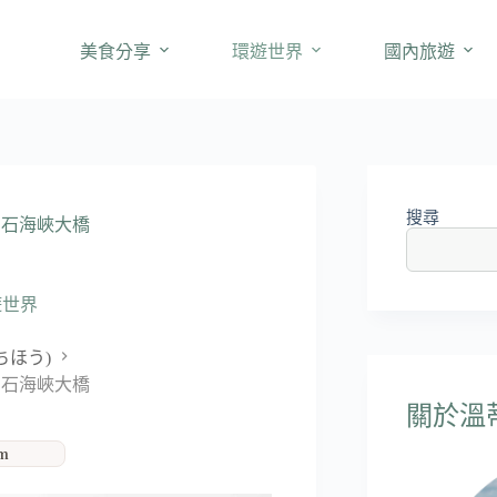
美食分享
環遊世界
國內旅遊
搜尋
明石海峽大橋
遊世界
ちほう)
明石海峽大橋
關於溫蒂'
am