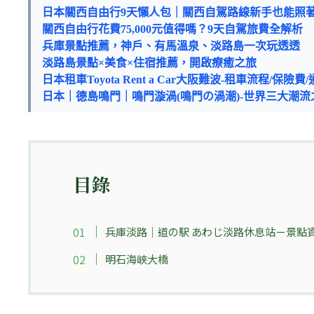
日本關西自由行9天懶人包｜關西自駕路線新手也能照
關西自由行花費75,000元值得嗎？9天自駕旅費全解析
兵庫景點推薦，神戶、有馬溫泉、淡路島一次玩透透
淡路島景點×美食×住宿推薦，開啟療癒之旅
日本租車Toyota Rent a Car大阪難波-租車流程/保
日本｜德島鳴門｜鳴門漩渦(鳴門の渦潮)-世界三大潮流
目錄
兵庫淡路｜道の駅 あわじ淡路休息站－景點
明石海峽大橋