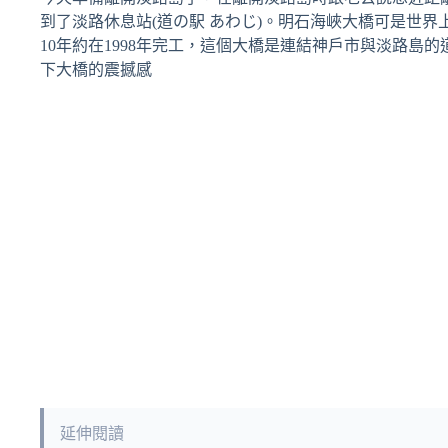
到了淡路休息站(道の駅 あわじ)。明石海峽大橋可是世界
10年約在1998年完工，這個大橋是連結神戶市與淡路島
下大橋的震撼感
延伸閱讀