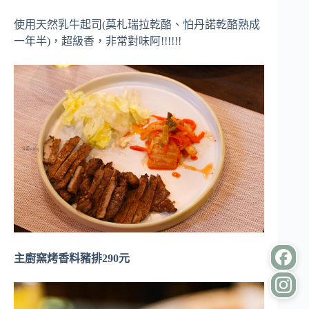
使用天然乳牛起司(莫札瑞拉乾酪、怕丹諾乾酪熟成
一年半)，超級香，非常對味阿!!!!!!
主廚窯烤香料豬排290元