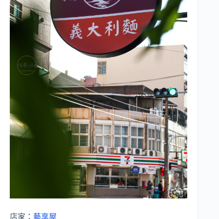
店家：
藝享屋