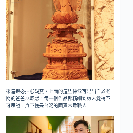
來這邊必拍必觀賞，上面的這些佛像可是出自於老
闆的爸爸林琢熙，每一個作品都精細到讓人覺得不
可思議，真不愧是台灣的國寶木雕職人