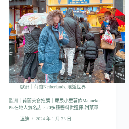
歐洲｜荷蘭Netherlands
,
環遊世界
歐洲｜荷蘭美食推薦｜尿尿小童薯條Manneken
Pis在地人氣名店，20多種醬料供選擇-附菜單
溫迪
2024 年 1 月 23 日