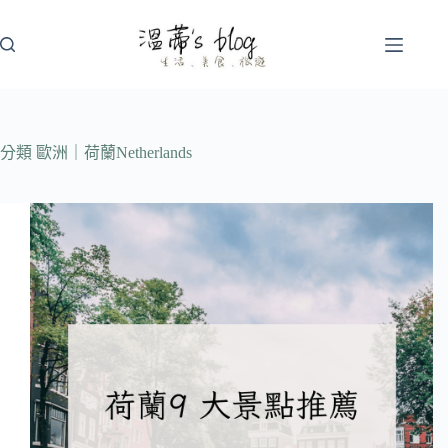
跳
至
主
要
內
容
分類
歐洲｜荷蘭Netherlands