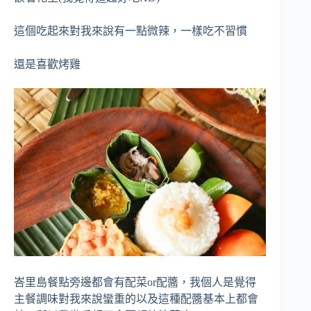
這個吃起來對我來說有一點微辣，一樣吃不習慣
還是喜歡烤雞
峇里島餐點旁邊都會有配菜or配醬，我個人是覺得
主餐調味對我來說蠻重的以及這種配醬基本上都會