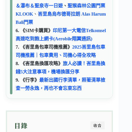
＆瀑布＆聖泉寺一日遊
、
聖猴森林公園門票
KLOOK
、
峇里島烏布德哥拉朗 Alas Harum
Bali門票
6. 《SIM卡購買》
印尼第一大電信Telkomsel
高速吃到飽上網卡(Aerobile翔翼通訊)
7. 《峇里島包車司機推薦》
2025峇里島包車
司機推薦｜包車費用、司機心得全攻略
8. 《峇里島換匯攻略》
旅人必讀！峇里島換
錢5大注意事項，機場換匯分享
9. 《行李》
最新出國行李清單，照著清單檢
查一勞永逸，再也不會忘東忘西
目錄
收合