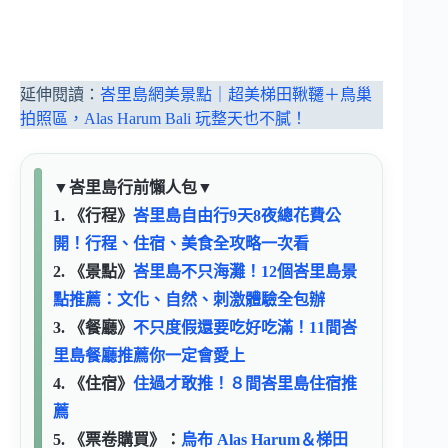
延伸閱讀：
峇里島網美景點｜超美梯田鞦韆＋鳥巢
拍照區，Alas Harum Bali 玩整天也不膩！
▼
峇里島行前懶人包
▼
1. 《行程》
峇里島自由行9天8夜總花費公
開！行程、住宿、美食全攻略一次看
2. 《景點》
峇里島不只海灘！12個峇里島景
點推薦：文化、自然、刺激體驗全包辦
3. 《餐廳》
不只度假還要吃好吃滿！11間峇
里島餐廳推薦你一定會愛上
4. 《住宿》
住過才敢推！８間峇里島住宿推
薦
5. 《票卷購買》：
烏布 Alas Harum＆梯田