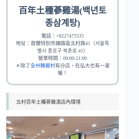
百年土種蔘雞湯(백년토
종삼계탕)
電話：+8227475535
地址：首爾特別市鐘路區北村路41（서울특
별시 종로구 북촌로 41）
營業時間：09:00-21:00
＊除了
全州韓屋村
有分店，在弘大也有一家
喔！
北村百年土種蔘雞湯店內環境