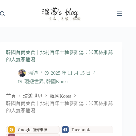
跳
至
主
要
內
容
韓國首爾美食｜北村百年土種蔘雞湯：米其林推薦
的人氣蔘雞湯
溫迪
2025 年 11 月 15 日
環遊世界
,
韓國Korea
首頁
環遊世界
韓國Korea
韓國首爾美食｜北村百年土種蔘雞湯：米其林推薦
的人氣蔘雞湯
Google 偏好來源
Facebook