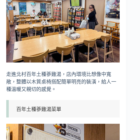
走進北村百年土種蔘雞湯，店內環境比想像中寬
敞，整體以木質桌椅搭配簡單明亮的裝潢，給人一
種溫暖又親切的感覺。
百年土種蔘雞湯菜單