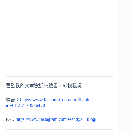
喜歡我的文章歡迎來臉書、IG找我玩
臉書：
https://www.facebook.com/profile.php?
id=61557170506470
IG：
https://www.instagram.com/wendys__blog/