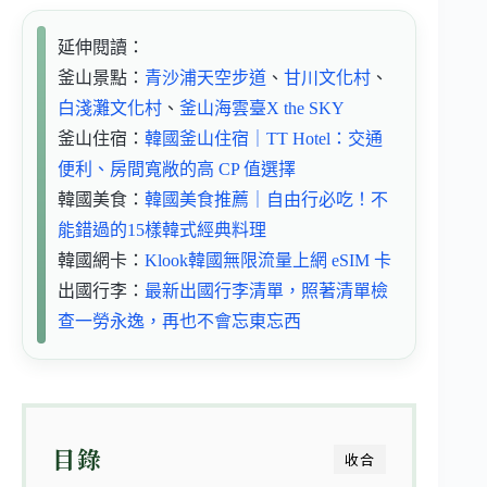
延伸閱讀：
釜山景點：
青沙浦天空步道
、
甘川文化村
、
白淺灘文化村
、
釜山海雲臺X the SKY
釜山住宿：
韓國釜山住宿｜TT Hotel：交通
便利、房間寬敞的高 CP 值選擇
韓國美食：
韓國美食推薦｜自由行必吃！不
能錯過的15樣韓式經典料理
韓國網卡：
Klook韓國無限流量上網 eSIM 卡
出國行李：
最新出國行李清單，照著清單檢
查一勞永逸，再也不會忘東忘西
目錄
收合