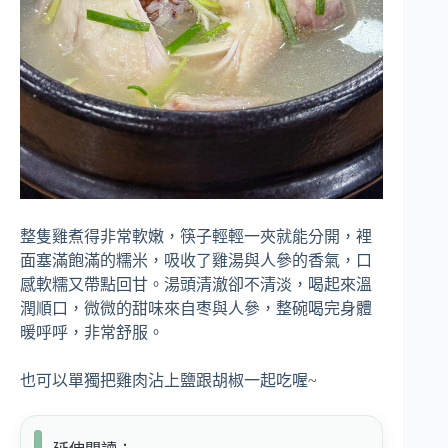
整隻雞煮得非常軟嫩，筷子輕輕一夾就能分開，裡
面塞滿飽滿的糯米，吸收了雞湯與人參的香氣，口
感軟糯又帶點回甘。湯頭清澈卻不清淡，喝起來溫
潤順口，微微的甜味來自枣與人參，整碗喝完身體
暖呼呼，非常舒服。
也可以單獨把雞肉沾上鹽跟胡椒一起吃喔~