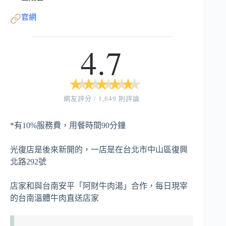
官網
4.7
★
★
★
★
★
★
★
★
★
★
網友評分 / 1,649 則評論
*有10%服務費，用餐時間90分鐘
光復店是後來新開的，一店是在台北市中山區復興
北路292號
店家和與台南安平「阿財牛肉湯」合作，每日現宰
的台南溫體牛肉直送店家