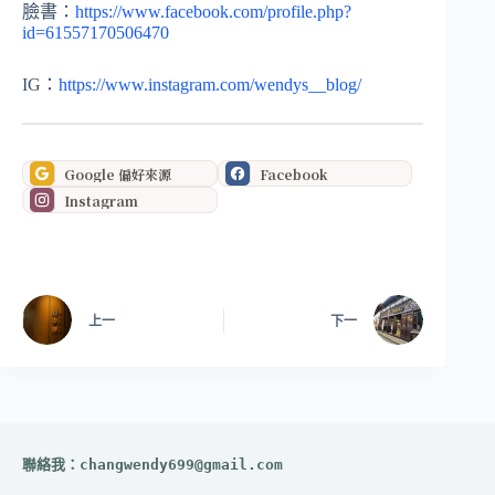
臉書：
https://www.facebook.com/profile.php?
id=61557170506470
IG：
https://www.instagram.com/wendys__blog/
Google 偏好來源
Facebook
Instagram
上一
下一
聯絡我：
changwendy699@gmail.com