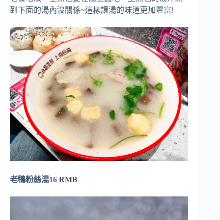
到下面的湯內沒關係~這樣讓湯的味道更加豐富!
老鴨粉絲湯16 RMB