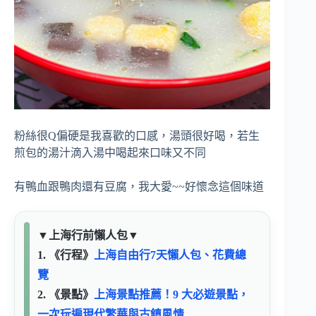
粉絲很Q偏硬是我喜歡的口感，湯頭很好喝，若生
煎包的湯汁滴入湯中喝起來口味又不同
有鴨血跟鴨肉還有豆腐，我大愛~~好懷念這個味道
▼
上海行前懶人包
▼
1. 《行程》
上海自由行7天懶人包、花費總
覽
2. 《景點》
上海景點推薦！9 大必遊景點，
一次玩遍現代繁華與古鎮風情