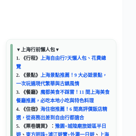
▼
上海行前懶人包
▼
1. 《行程》
上海自由行7天懶人包、花費總
覽
2. 《景點》
上海景點推薦！9 大必遊景點，
一次玩遍現代繁華與古鎮風情
3. 《餐廳》
魔都美食不踩雷！11 間上海美食
餐廳推薦，必吃本地小吃與特色料理
4. 《住宿》
海住宿推薦！6 間高評價飯店精
選，從商務出差到自由行都適合
5. 《票卷購買》：
豫園+城隍廟旅遊區半日
遊
、
東方明珠+浦江遊覽+外灘一日遊
、
上海