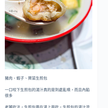
豬肉、蝦子、薺菜生煎包
一口咬下生煎包的湯汁真的是到處亂噴，而且內餡
很多
老饕吃法，生煎包要在湯上面吃，生煎包的湯汁流