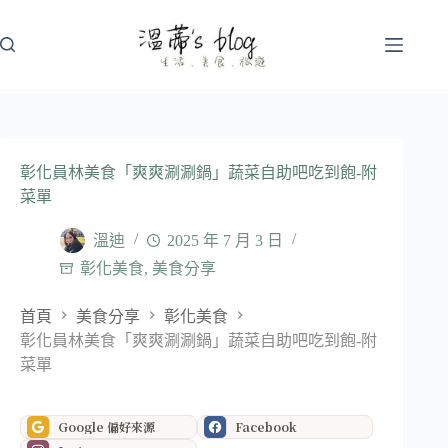
跳
至
主
要
內
容
彰化員林美食「爽爽涮涮鍋」蔬菜自助吧吃到飽-附
菜單
溫迪
2025 年 7 月 3 日
彰化美食
,
美食分享
首頁
美食分享
彰化美食
彰化員林美食「爽爽涮涮鍋」蔬菜自助吧吃到飽-附
菜單
Google 偏好來源
Facebook