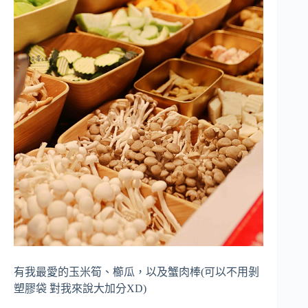
有我最愛的玉米筍、櫛瓜，以及蟹肉棒(可以不用剝
塑膠袋 對我來說大加分XD)