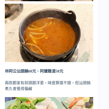
林阿公汕頭鍋68元、阿嬤雞湯58元
兩款都家有蒜頭跟洋蔥，味道算還不錯，但汕頭鍋
煮久會覺得偏鹹