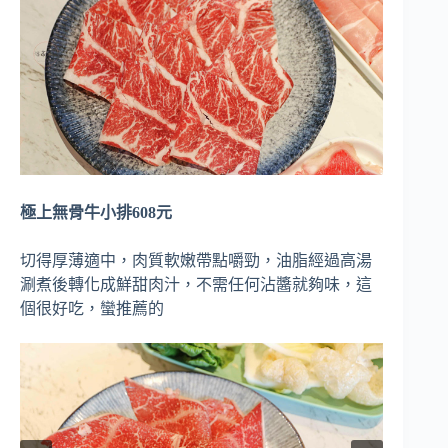
極上無骨牛小排608元
切得厚薄適中，肉質軟嫩帶點嚼勁，油脂經過高湯
涮煮後轉化成鮮甜肉汁，不需任何沾醬就夠味，這
個很好吃，蠻推薦的