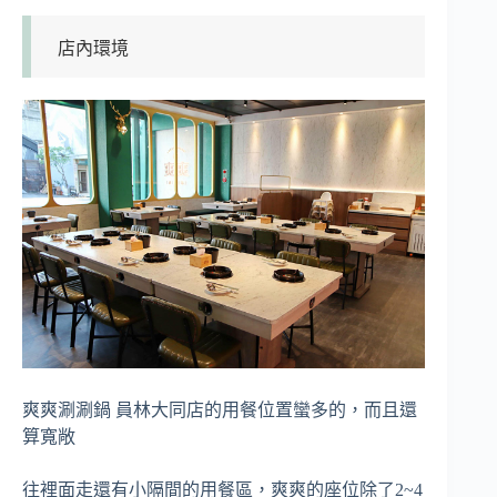
店內環境
爽爽涮涮鍋 員林大同店的用餐位置蠻多的，而且還
算寬敞
往裡面走還有小隔間的用餐區，爽爽的座位除了2~4