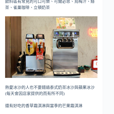
飲料區有常見的可口可樂、可爾必思、烏梅汁、綠
茶、雀巢咖啡、立頓奶茶
熱愛冰沙的人也不要錯過泰式奶茶冰沙與蘋果冰沙
(每天會因店家提供的而有所不同)
還有好吃的香草霜淇淋與當季的芒果霜淇淋