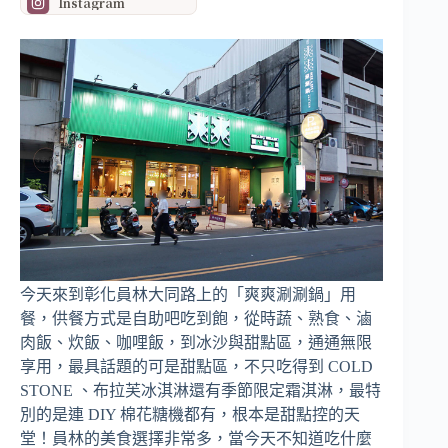
Instagram
今天來到彰化員林大同路上的「爽爽涮涮鍋」用
餐，供餐方式是自助吧吃到飽，從時蔬、熟食、滷
肉飯、炊飯、咖哩飯，到冰沙與甜點區，通通無限
享用，最具話題的可是甜點區，不只吃得到 COLD
STONE 、布拉芙冰淇淋還有季節限定霜淇淋，最特
別的是連 DIY 棉花糖機都有，根本是甜點控的天
堂！員林的美食選擇非常多，當今天不知道吃什麼