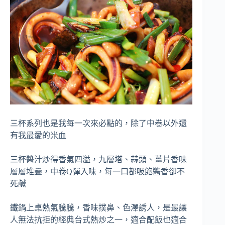
三杯系列也是我每一次來必點的，除了中卷以外還
有我最愛的米血
三杯醬汁炒得香氣四溢，九層塔、蒜頭、薑片香味
層層堆疊，中卷Q彈入味，每一口都吸飽醬香卻不
死鹹
鐵鍋上桌熱氣騰騰，香味撲鼻、色澤誘人，是最讓
人無法抗拒的經典台式熱炒之一，適合配飯也適合