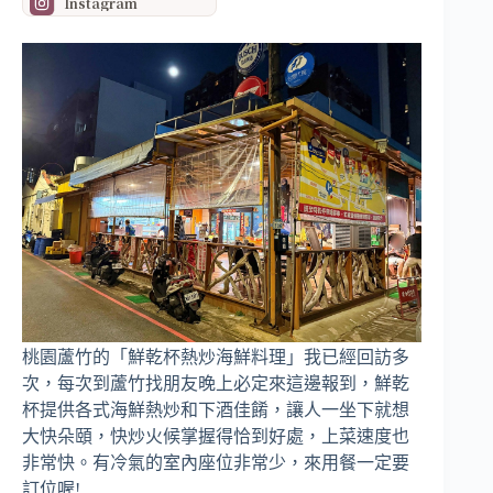
Instagram
桃園蘆竹的「鮮乾杯熱炒海鮮料理」我已經回訪多
次，每次到蘆竹找朋友晚上必定來這邊報到，鮮乾
杯提供各式海鮮熱炒和下酒佳餚，讓人一坐下就想
大快朵頤，快炒火候掌握得恰到好處，上菜速度也
非常快。有冷氣的室內座位非常少，來用餐一定要
訂位喔!