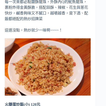
每一次來都必點鹽酥龍珠，外酥內Q的魷魚龍珠，
裹粉炸得金黃酥脆，搭配蒜酥、辣椒、花生與蔥花
快炒，鹹香夠味又不膩口，越嚼越香，是下酒、配
飯都絕配的熱炒招牌菜
這道沒點，熱炒就少一味啊~~~~！
火腿蛋炒飯(小) 120元