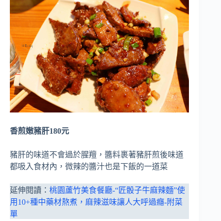
香煎嫩豬肝180元
豬肝的味道不會過於腥羶，醬料裹著豬肝煎後味道
都吸入食材內，微辣的醬汁也是下飯的一道菜
延伸閱讀：
桃園蘆竹美食餐廳-“匠骰子牛麻辣麵”使
用10+種中藥材熬煮，麻辣滋味讓人大呼過癮-附菜
單