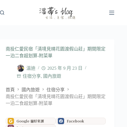
跳
至
主
要
內
容
南投仁愛民宿「清境見晴花園渡假山莊」期間限定
一泊二食超划算-附菜單
溫迪
2025 年 9 月 23 日
住宿分享
,
國內旅遊
首頁
國內旅遊
住宿分享
南投仁愛民宿「清境見晴花園渡假山莊」期間限定
一泊二食超划算-附菜單
Google 偏好來源
Facebook