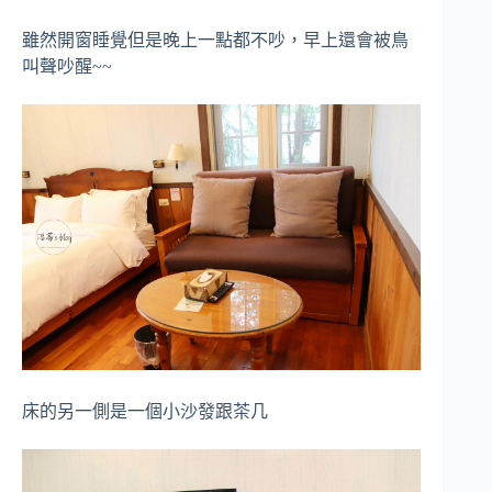
雖然開窗睡覺但是晚上一點都不吵，早上還會被鳥
叫聲吵醒~~
床的另一側是一個小沙發跟茶几