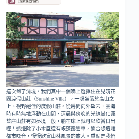
Instagram
這次到了清境，我們其中一個晚上選擇住在見晴花
園渡假山莊（Sunshine Villa），一處坐落於高山之
上、視野絕佳的度假山莊。從房間向外望去，雲海
時有時無地浮動在山間，清晨與傍晚的光線變化讓
整座山莊有如夢境一般，躺在床上就可以欣賞日出
喔！這邊除了小木屋還有帳篷露營車，適合想遠離
都市噪音，慢慢欣賞山林風景的旅人。重點是我們