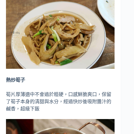
熱炒筍子
筍片厚薄適中不會過於粗硬，口感鮮脆爽口，保留
了筍子本身的清甜與水分，經過快炒後吸附醬汁的
鹹香，超級下飯