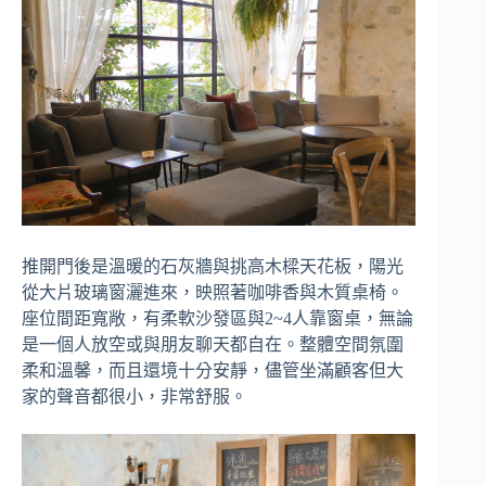
推開門後是溫暖的石灰牆與挑高木樑天花板，陽光
從大片玻璃窗灑進來，映照著咖啡香與木質桌椅。
座位間距寬敞，有柔軟沙發區與2~4人靠窗桌，無論
是一個人放空或與朋友聊天都自在。整體空間氛圍
柔和溫馨，而且還境十分安靜，儘管坐滿顧客但大
家的聲音都很小，非常舒服。