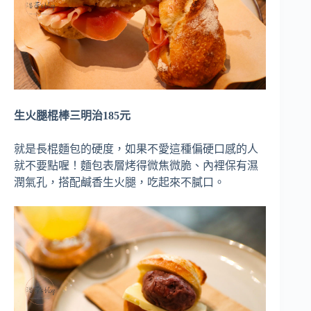
生火腿棍棒三明治185元
就是長棍麵包的硬度，如果不愛這種偏硬口感的人
就不要點喔！麵包表層烤得微焦微脆、內裡保有濕
潤氣孔，搭配鹹香生火腿，吃起來不膩口。