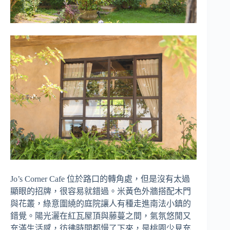
Jo’s Corner Cafe 位於路口的轉角處，但是沒有太過
顯眼的招牌，很容易就錯過。米黃色外牆搭配木門
與花叢，綠意圍繞的庭院讓人有種走進南法小鎮的
錯覺。陽光灑在紅瓦屋頂與藤蔓之間，氣氛悠閒又
充滿生活感，彷彿時間都慢了下來，是桃園少見充