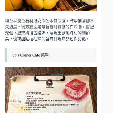
櫃台以淺色石材搭配深色木質底座，乾淨俐落卻不
失溫度。後方牆面是帶著歲月質感的白灰牆，搭配
幾個木層架與復古燈飾，展現出歐風鄉村的細節
美。玻璃甜點櫃裡陳列著每日現烤麵包與甜點。
Jo’s Corner Cafe 菜單