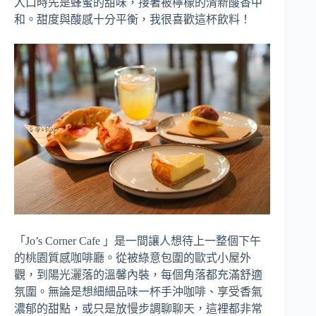
入口時先是蜂蜜的甜味，接著被檸檬的清新酸香中
和。甜度與酸感十分平衡，我很喜歡這杯飲料！
「Jo’s Corner Cafe 」是一間讓人想待上一整個下午
的桃園質感咖啡廳。從被綠意包圍的歐式小屋外
觀，到陽光灑落的溫馨內裝，每個角落都充滿舒適
氛圍。無論是想細細品味一杯手沖咖啡、享受香氣
濃郁的甜點，或只是放慢步調聊聊天，這裡都非常