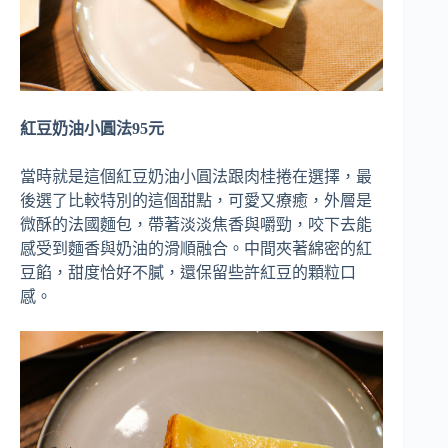
紅豆奶油小圓法95元
當時就是這個紅豆奶油小圓法跟肉桂捲在選擇，最
後選了比較特別的這個甜點，可愛又療癒，外層是
微酥的法國麵包，帶著淡淡焦香與嚼勁，咬下去能
感受到麵香與奶油的滑順融合。中間夾著綿密的紅
豆餡，甜度恰好不膩，還保留些許紅豆的顆粒口
感。