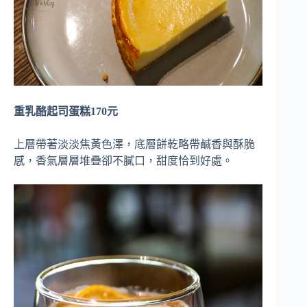
重乳酪起司蛋糕170元
上層帶著淡淡焦黃色澤，底層餅乾略帶鹹香與酥脆
感，香氣層層堆疊卻不膩口，甜度恰到好處。