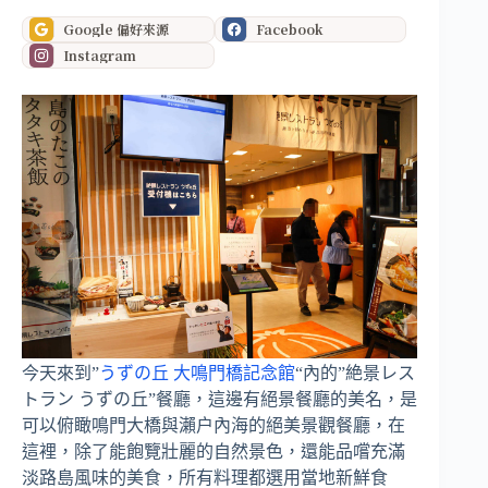
Google 偏好來源
Facebook
Instagram
今天來到”
うずの丘 大鳴門橋記念館
“內的”絶景レス
トラン うずの丘”餐廳，這邊有絕景餐廳的美名，是
可以俯瞰鳴門大橋與瀨户內海的絕美景觀餐廳，在
這裡，除了能飽覽壯麗的自然景色，還能品嚐充滿
淡路島風味的美食，所有料理都選用當地新鮮食