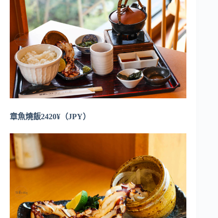
章魚燒飯2420¥（JPY）