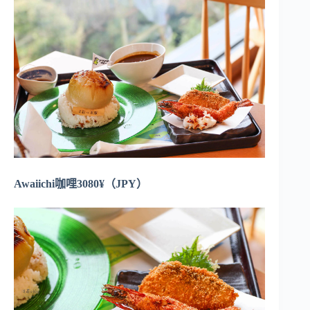
Awaiichi咖哩3080¥（JPY）