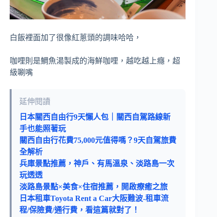
白飯裡面加了很像紅蔥頭的調味哈哈，
咖哩則是鯛魚湯製成的海鮮咖哩，越吃越上癮，超
級唰嘴
延伸閱讀
日本關西自由行9天懶人包｜關西自駕路線新
手也能照著玩
關西自由行花費75,000元值得嗎？9天自駕旅費
全解析
兵庫景點推薦，神戶、有馬溫泉、淡路島一次
玩透透
淡路島景點×美食×住宿推薦，開啟療癒之旅
日本租車Toyota Rent a Car大阪難波-租車流
程/保險費/通行費，看這篇就對了！