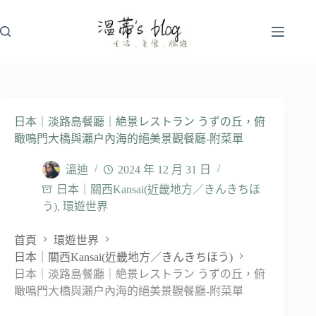
跳
至
主
要
內
容
日本｜淡路島餐廳｜絶景レストラン うずの丘，俯
瞰鳴門大橋與瀨户內海的絕美景觀餐廳-附菜單
溫迪
2024 年 12 月 31 日
日本｜關西Kansai(近畿地方／きんきちほ
う)
,
環遊世界
首頁
環遊世界
日本｜關西Kansai(近畿地方／きんきちほう)
日本｜淡路島餐廳｜絶景レストラン うずの丘，俯
瞰鳴門大橋與瀨户內海的絕美景觀餐廳-附菜單