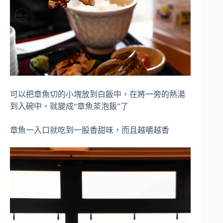
可以把章魚切的小塊放到白飯中，在將一旁的熱湯
到入碗中，就變成“章魚茶泡飯”了
章魚一入口就吃到一股香甜味，而且越嚼越香