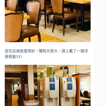
這位店員態度很好，犧牲也很大，頭上戴了一個洋
蔥假髮XD