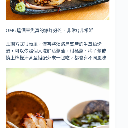
OMG這個章魚真的爆炸好吃，非常Q非常鮮
烹調方式很簡單，僅有將淡路島盛產的生章魚烤
過，可以依照個人洗好沾醬油、柑橘醬、梅子醬或
擠上檸檬汁甚至搭配芥末一起吃，都會有不同風味