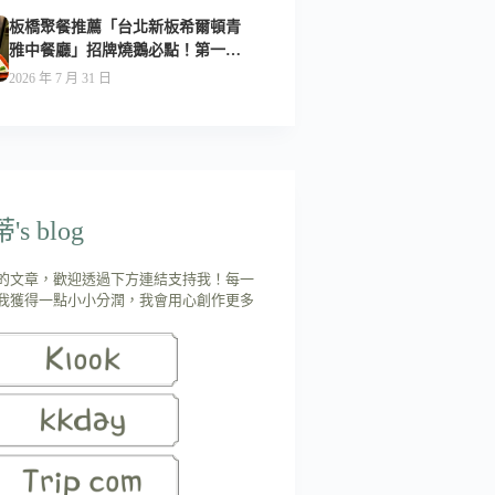
板橋聚餐推薦「台北新板希爾頓青
雅中餐廳」招牌燒鵝必點！第一次
吃就驚艷-附菜單
2026 年 7 月 31 日
s blog
的文章，歡迎透過下方連結支持我！每一
我獲得一點小小分潤，我會用心創作更多