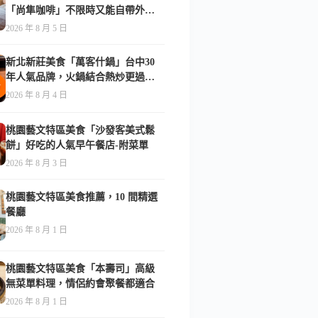
「尚隼咖啡」不限時又能自帶外
食，難怪在地人天天報到-附菜單
2026 年 8 月 5 日
新北新莊美食「萬客什鍋」台中30
年人氣品牌，火鍋結合熱炒更過
癮！-附菜單
2026 年 8 月 4 日
桃園藝文特區美食「沙發客美式鬆
餅」好吃的人氣早午餐店-附菜單
2026 年 8 月 3 日
桃園藝文特區美食推薦，10 間精選
餐廳
2026 年 8 月 1 日
桃園藝文特區美食「本壽司」高級
無菜單料理，情侶約會聚餐都適合
2026 年 8 月 1 日