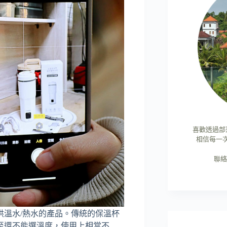
喜歡透過部
相信每一
聯絡
供溫水/熱水的產品。傳統的保溫杯
至還不能選溫度，使用上相當不