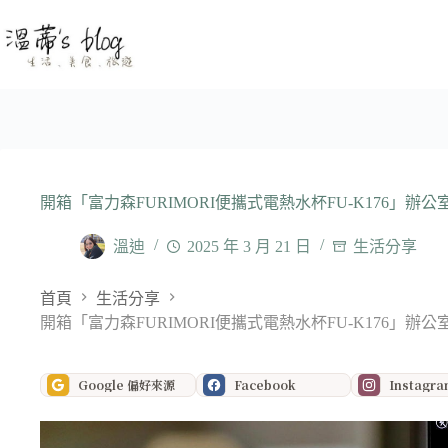
跳
至
主
要
內
容
開箱「富力森FURIMORI便攜式電熱水杯FU-K176」辦
溫迪
2025 年 3 月 21 日
生活分享
首頁
生活分享
開箱「富力森FURIMORI便攜式電熱水杯FU-K176」辦
Google 偏好來源
Facebook
Instagr