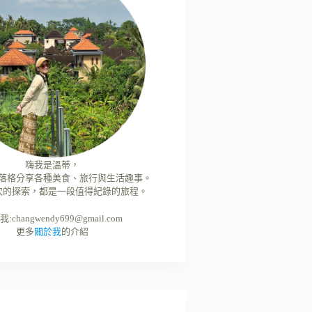
嗨我是溫蒂，
落格分享各種美食、旅行與生活趣事。
次的探索，都是一段值得紀錄的旅程。
我:
changwendy699@gmail.com
更多
關於我
的介紹