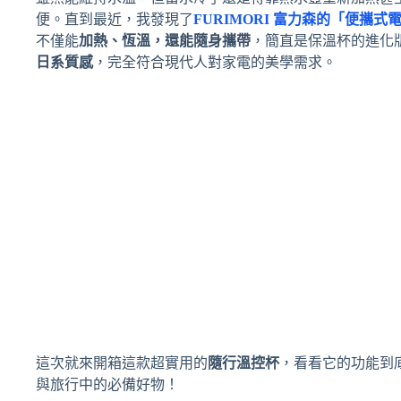
便。直到最近，我發現了
FURIMORI 富力森的「
便攜式電
不僅能
加熱、恆溫，還能隨身攜帶
，簡直是保溫杯的進化
日系質感
，完全符合現代人對家電的美學需求。
這次就來開箱這款超實用的
隨行溫控杯
，看看它的功能到
與旅行中的必備好物！