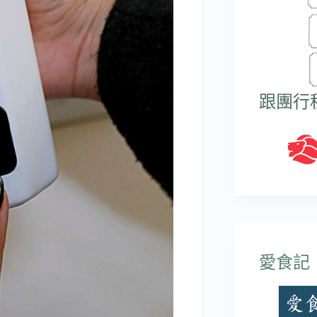
跟團行
愛食記