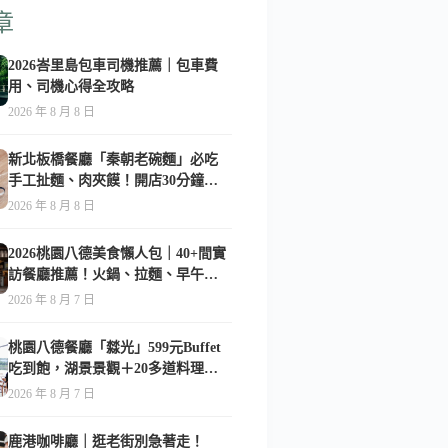
章
2026峇里島包車司機推薦｜包車費
用、司機心得全攻略
2026 年 8 月 8 日
新北板橋餐廳「秦朝老碗麵」必吃
手工扯麵、肉夾饃！開店30分鐘就
客滿的人氣陝西美食-附菜單
2026 年 8 月 8 日
2026桃園八德美食懶人包｜40+間實
訪餐廳推薦！火鍋、拉麵、早午
餐、咖啡廳全收錄
2026 年 8 月 7 日
桃園八德餐廳「㵘光」599元Buffet
吃到飽，湖景景觀＋20多道料理一
次享用
2026 年 8 月 7 日
鹿港咖啡廳｜逛老街別急著走！