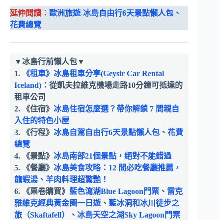
延伸閱讀：
歐洲旅遊-冰島自由行6天景點懶人包、
花費總覽
▼
冰島行前懶人包
▼
1.
《租車》冰島租車分享(Geysir Car Rental
Iceland)
：從凱夫拉維克機場走路10分鐘可抵達的
租車公司
2. 《住宿》
冰島住宿怎麼選？帶你解鎖 7 間親自
入住的特色小屋
3. 《行程》
冰島自駕自由行6天景點懶人包、花費
總覽
4. 《景點》
冰島南部21個景點，絕對不能錯過
5. 《餐廳》
冰島美食攻略：12 間必吃餐廳推薦，
龍蝦湯、羊肉料理超驚艷！
6. 《票卷購買》
藍色瀉湖Blue Lagoon門票
、
雷克
雅維克經典黃金圈一日遊
、
藍冰洞和冰川徒步之
旅（Skaftafell）
、
冰島天空之湖Sky Lagoon門票