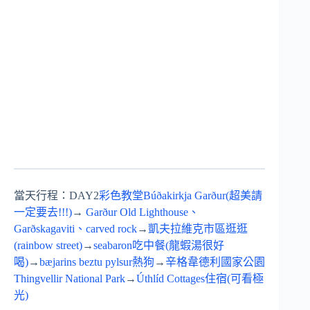
當天行程：DAY2
彩色教堂Búðakirkja Garður(超美請
一定要去!!!)
→
Garður Old Lighthouse、
Garðskagaviti、carved rock
→
凱夫拉維克市區逛逛
(rainbow street)
→
seabaron吃中餐(龍蝦湯很好
喝)
→
bæjarins beztu pylsur熱狗
→
辛格韋德利國家公園
Thingvellir National Park
→
Úthlíd Cottages住宿(可看極
光)