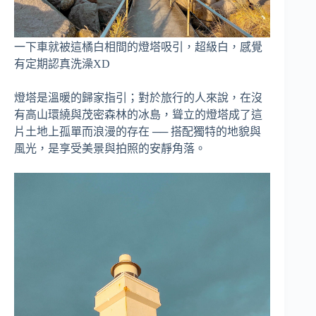
一下車就被這橘白相間的燈塔吸引，超級白，感覺
有定期認真洗澡XD
燈塔是溫暖的歸家指引；對於旅行的人來說，在沒
有高山環繞與茂密森林的冰島，聳立的燈塔成了這
片土地上孤單而浪漫的存在 ── 搭配獨特的地貌與
風光，是享受美景與拍照的安靜角落。