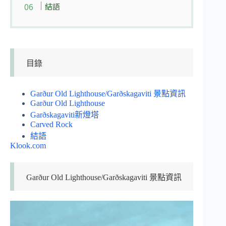
結語
目錄
Garður Old Lighthouse/Garðskagaviti 景點資訊
Garður Old Lighthouse
Garðskagaviti新燈塔
Carved Rock
結語
Klook.com
Garður Old Lighthouse/Garðskagaviti 景點資訊