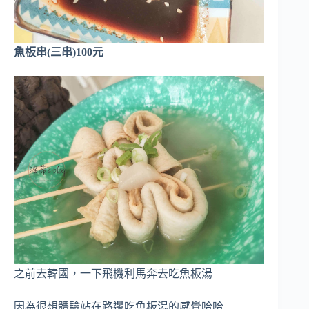
魚板串(三串)100元
之前去韓國，一下飛機利馬奔去吃魚板湯
因為很想體驗站在路邊吃魚板湯的感覺哈哈