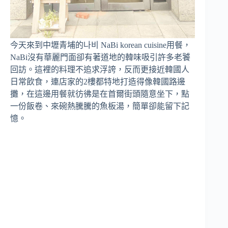
今天來到中壢青埔的나비 NaBi korean cuisine用餐，
NaBi沒有華麗門面卻有著道地的韓味吸引許多老饕
回訪。這裡的料理不追求浮誇，反而更接近韓國人
日常飲食，連店家的2樓都特地打造得像韓國路邊
攤，在這邊用餐就彷彿是在首爾街頭隨意坐下，點
一份飯卷、來碗熱騰騰的魚板湯，簡單卻能留下記
憶。