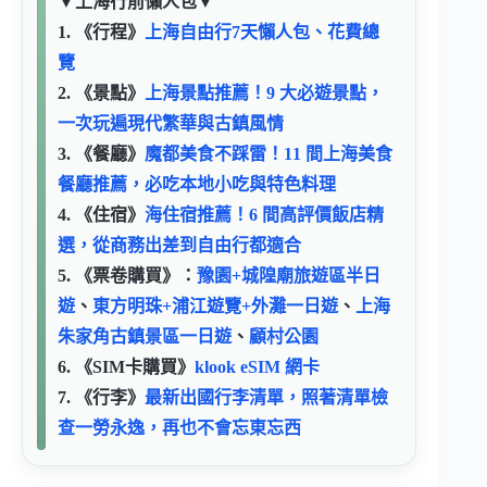
▼
上海行前懶人包
▼
1. 《行程》
上海自由行7天懶人包、花費總
覽
2. 《景點》
上海景點推薦！9 大必遊景點，
一次玩遍現代繁華與古鎮風情
3. 《餐廳》
魔都美食不踩雷！11 間上海美食
餐廳推薦，必吃本地小吃與特色料理
4. 《住宿》
海住宿推薦！6 間高評價飯店精
選，從商務出差到自由行都適合
5. 《票卷購買》：
豫園+城隍廟旅遊區半日
遊
、
東方明珠+浦江遊覽+外灘一日遊
、
上海
朱家角古鎮景區一日遊
、
顧村公園
6. 《SIM卡購買》
klook eSIM 網卡
7. 《行李》
最新出國行李清單，照著清單檢
查一勞永逸，再也不會忘東忘西