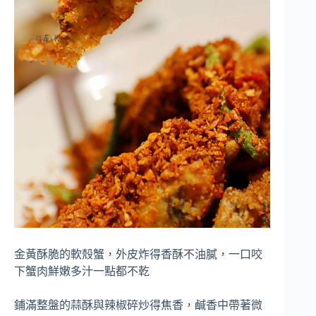
金黃酥脆的軟殼蟹，外皮炸得香酥不油膩，一口咬
下蟹肉鮮嫩多汁一點都不乾
鋪滿整盤的蒜酥與辣椒碎炒得焦香，鹹香中帶著微