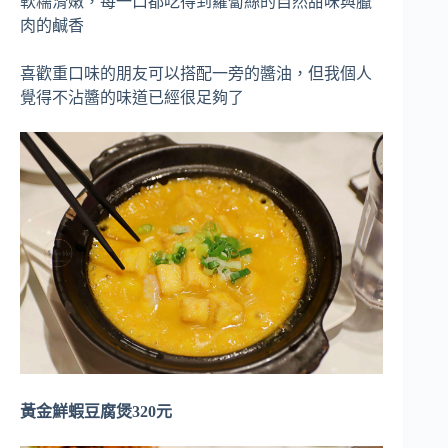
軟糯滑嫩，每一口都吃得到蘿蔔絲的自然甜味與臘
肉的鹹香
喜歡重口味的朋友可以搭配一旁的醬油，但我個人
覺得不沾醬的味道已經很足夠了
黃金鮮蝦豆腐煲320元