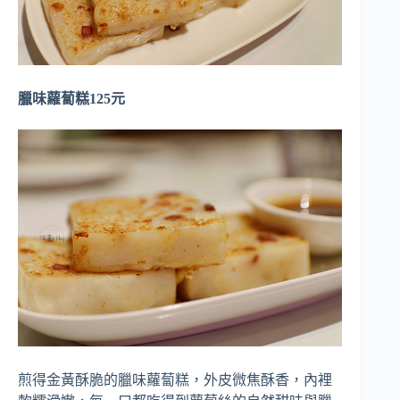
臘味蘿蔔糕125元
煎得金黃酥脆的臘味蘿蔔糕，外皮微焦酥香，內裡