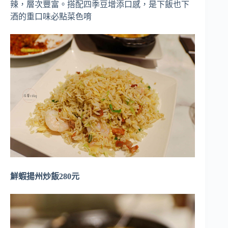
辣，層次豐富。搭配四季豆增添口感，是下飯也下
酒的重口味必點菜色唷
鮮蝦揚州炒飯280元