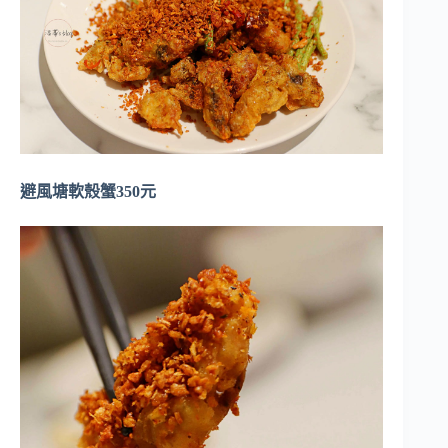
避風塘軟殼蟹350元