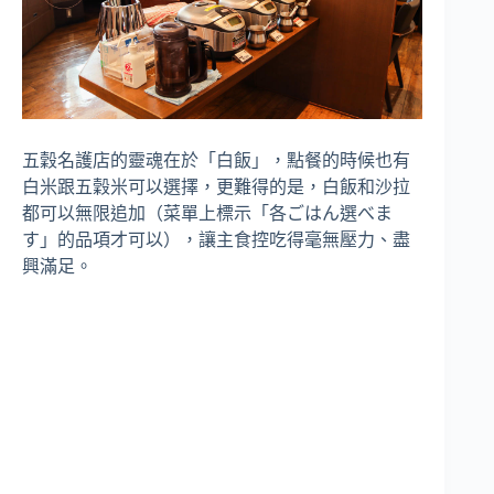
五穀名護店的靈魂在於「白飯」，點餐的時候也有
白米跟五穀米可以選擇，更難得的是，白飯和沙拉
都可以無限追加（菜單上標示「各ごはん選べま
す」的品項才可以），讓主食控吃得毫無壓力、盡
興滿足。