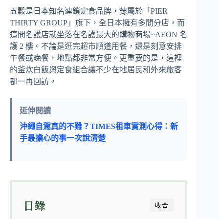
五穀是日本知名連鎖定食品牌，隸屬於「PIER
THIRTY GROUP」旗下，全日本擁有多間分店，而
這間名護店就坐落在名護最大的購物商場~AEON 名
護 2 樓。不論是逛完超市順道用餐，還是刻意安排
午餐或晚餐，地點都非常方便。更重要的是，這裡
的釜炊白飯與定食組合讓不少在地居民和外來旅客
都一再回訪。
延伸閱讀
沖繩自駕真的不難？TIMES租車實測心得：新
手最擔心的事一次說清楚
目錄
收合