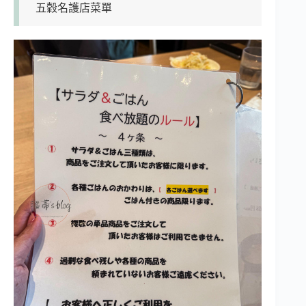
五穀名護店菜單