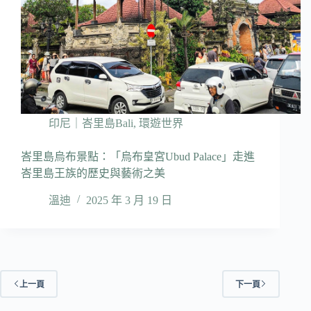
印尼｜峇里島Bali
,
環遊世界
峇里島烏布景點：「烏布皇宮Ubud Palace」走進
峇里島王族的歷史與藝術之美
溫迪
2025 年 3 月 19 日
上一頁
下一頁