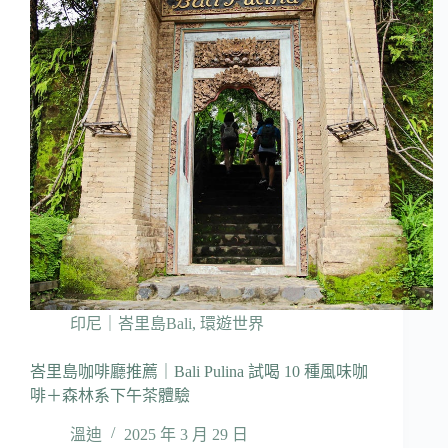
印尼｜峇里島Bali
,
環遊世界
峇里島咖啡廳推薦｜Bali Pulina 試喝 10 種風味咖
啡＋森林系下午茶體驗
溫迪
2025 年 3 月 29 日