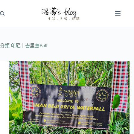
跳
至
主
要
內
容
分類
印尼｜峇里島Bali