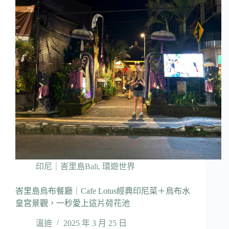
印尼｜峇里島Bali
,
環遊世界
峇里島烏布餐廳｜Cafe Lotus經典印尼菜＋烏布水
皇宮景觀，一秒愛上這片荷花池
溫迪
2025 年 3 月 25 日