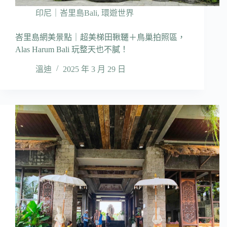
印尼｜峇里島Bali
,
環遊世界
峇里島網美景點｜超美梯田鞦韆＋鳥巢拍照區，
Alas Harum Bali 玩整天也不膩！
溫迪
2025 年 3 月 29 日