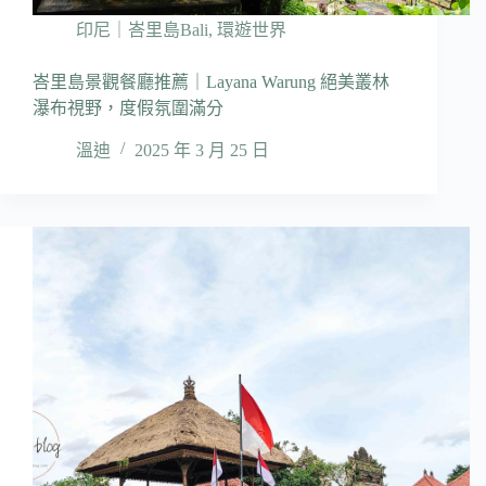
印尼｜峇里島Bali
,
環遊世界
峇里島景觀餐廳推薦｜Layana Warung 絕美叢林
瀑布視野，度假氛圍滿分
溫迪
2025 年 3 月 25 日