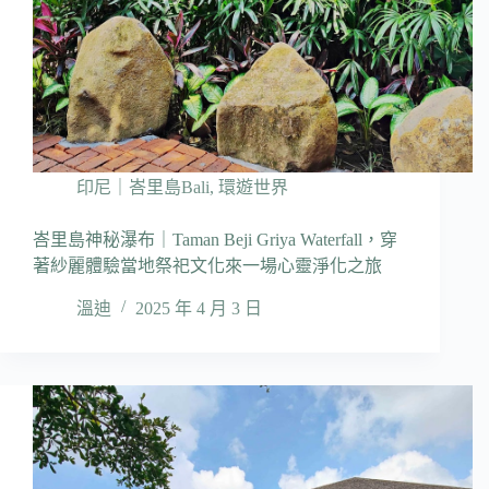
印尼｜峇里島Bali
,
環遊世界
峇里島神秘瀑布｜Taman Beji Griya Waterfall，穿
著紗麗體驗當地祭祀文化來一場心靈淨化之旅
溫迪
2025 年 4 月 3 日