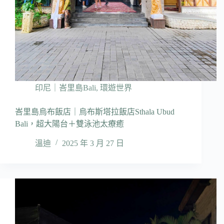
印尼｜峇里島Bali
,
環遊世界
峇里島烏布飯店｜烏布斯塔拉飯店Sthala Ubud
Bali，超大陽台＋雙泳池太療癒
溫迪
2025 年 3 月 27 日