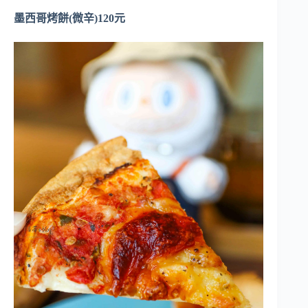
墨西哥烤餅(微辛)120元