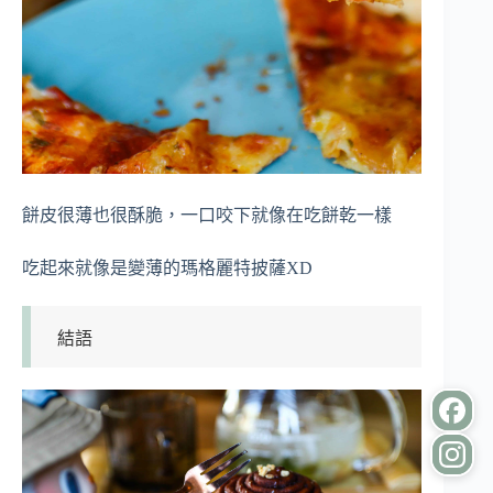
餅皮很薄也很酥脆，一口咬下就像在吃餅乾一樣
吃起來就像是變薄的瑪格麗特披薩XD
結語