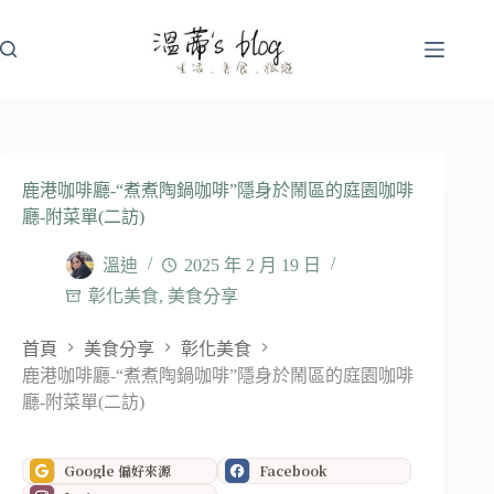
跳
至
主
要
內
容
鹿港咖啡廳-“煮煮陶鍋咖啡”隱身於鬧區的庭園咖啡
廳-附菜單(二訪)
溫迪
2025 年 2 月 19 日
彰化美食
,
美食分享
首頁
美食分享
彰化美食
鹿港咖啡廳-“煮煮陶鍋咖啡”隱身於鬧區的庭園咖啡
廳-附菜單(二訪)
Google 偏好來源
Facebook