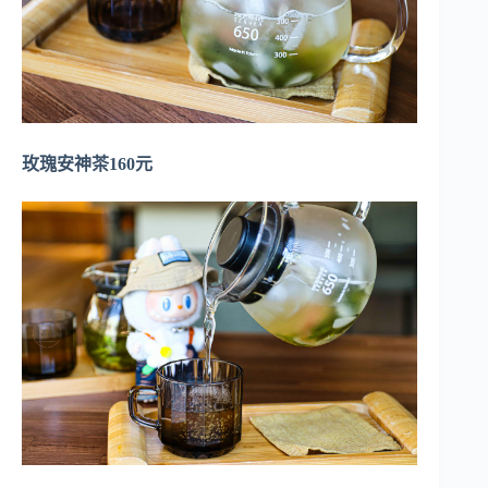
玫瑰安神茶160元