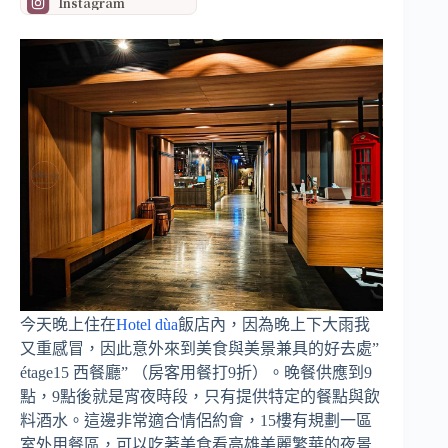
Instagram
今天晚上住在
Hotel dùa
飯店內，因為晚上下大雨我
又重感冒，因此意外來到美食與美景兼具的好去處”
étage15 西餐廳” （房客用餐打9折）。晚餐供應到9
點，9點後就是宵夜時段，只有提供特定的餐點與飲
料酒水。這邊非常適合情侶約會，15樓有規劃一區
室外用餐區，可以吃著美食看高雄美麗繁華的夜景