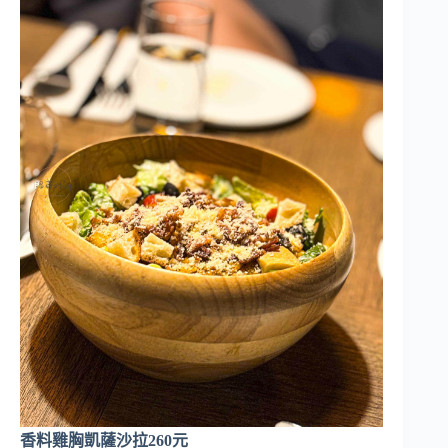
香料雞胸凱薩沙拉260元