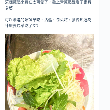
這樣擺起來實在太可愛了，撒上青蔥點綴看了更有
食慾
可以漸進的嚐試單吃、沾醬、包菜吃，就會知道為
什麼要包菜吃了XD