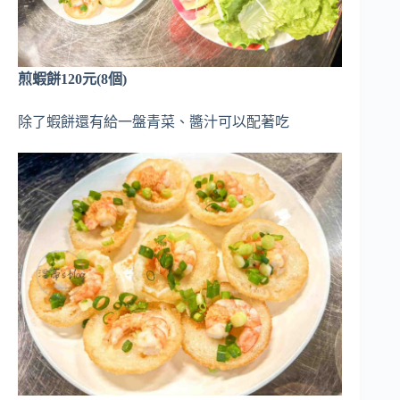
煎蝦餅120元(8個)
除了蝦餅還有給一盤青菜、醬汁可以配著吃