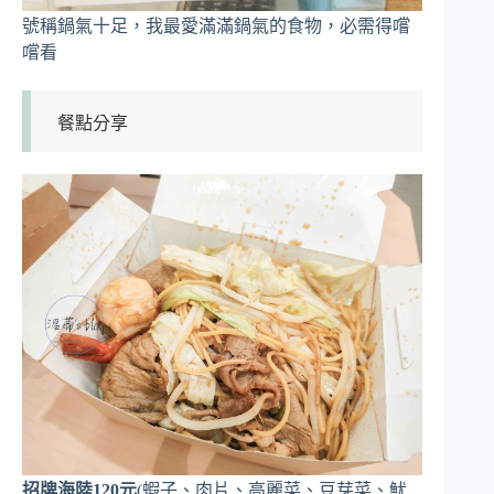
號稱鍋氣十足，我最愛滿滿鍋氣的食物，必需得嚐
嚐看
餐點分享
招牌海陸120元
(蝦子、肉片、高麗菜、豆芽菜、魷