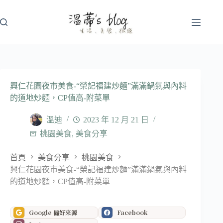
跳
至
主
要
內
容
興仁花園夜市美食-“榮記福建炒麵”滿滿鍋氣與內料
的道地炒麵，CP值高-附菜單
溫迪
2023 年 12 月 21 日
桃園美食
,
美食分享
首頁
美食分享
桃園美食
興仁花園夜市美食-“榮記福建炒麵”滿滿鍋氣與內料
的道地炒麵，CP值高-附菜單
Google 偏好來源
Facebook