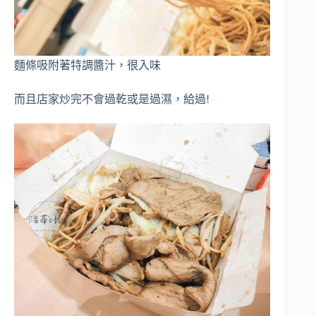
麵條吸附著特調醬汁，很入味
而且店家炒完不會過乾或是過濕，給過!