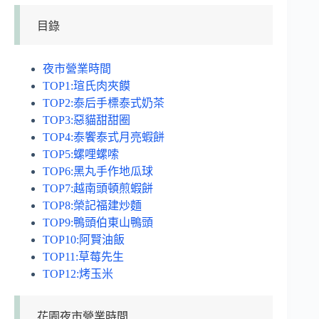
目錄
夜市營業時間
TOP1:瑄氏肉夾饃
TOP2:泰后手標泰式奶茶
TOP3:惡貓甜甜圈
TOP4:泰饗泰式月亮蝦餅
TOP5:螺哩螺嗦
TOP6:黑丸手作地瓜球
TOP7:越南頭頓煎蝦餅
TOP8:榮記福建炒麵
TOP9:鴨頭伯東山鴨頭
TOP10:阿賢油飯
TOP11:草莓先生
TOP12:烤玉米
花園夜市營業時間