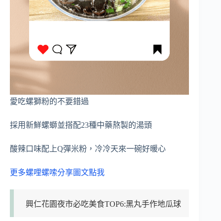
愛吃螺獅粉的不要錯過
採用新鮮螺螄並搭配23種中藥熬製的湯頭
酸辣口味配上Q彈米粉，冷冷天來一碗好暖心
更多螺哩螺嗦分享圖文點我
興仁花園夜市必吃美食TOP6:黑丸手作地瓜球