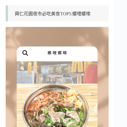
興仁花園夜市必吃美食TOP5:螺哩螺嗦