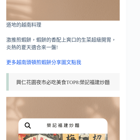
道地的越南料理
激推煎蝦餅，蝦餅的香配上爽口的生菜超級開胃，
炎熱的夏天適合來一盤!
更多越南頭頓煎蝦餅分享圖文點我
興仁花園夜市必吃美食TOP8:榮記福建炒麵