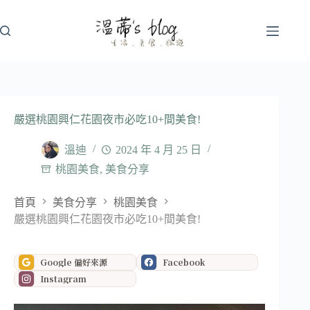
跳
至
主
要
內
容
嚴選桃園興仁花園夜市必吃10+間美食!
溫迪
2024 年 4 月 25 日
桃園美食
,
美食分享
首頁
美食分享
桃園美食
嚴選桃園興仁花園夜市必吃10+間美食!
Google 偏好來源
Facebook
Instagram