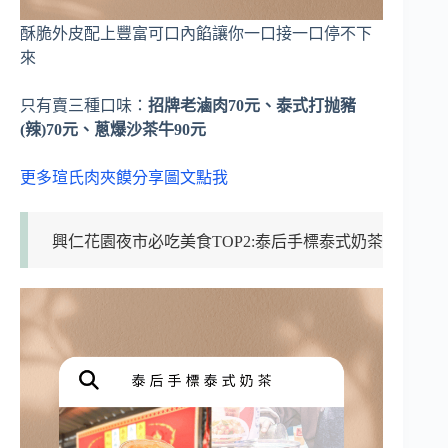
酥脆外皮配上豐富可口內餡讓你一口接一口停不下
來
只有賣三種口味：
招牌老滷肉70元、泰式打抛豬
(辣)70元、蔥爆沙茶牛90元
更多瑄氏肉夾饃分享圖文點我
興仁花園夜市必吃美食TOP2:泰后手標泰式奶茶