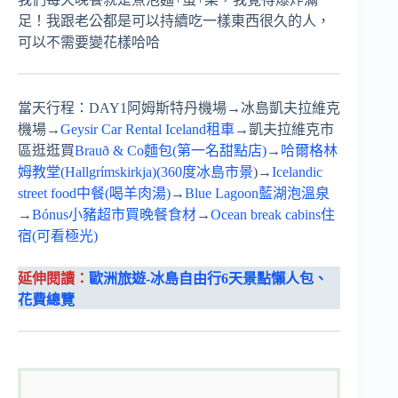
足！我跟老公都是可以持續吃一樣東西很久的人，
可以不需要變花樣哈哈
當天行程：DAY1阿姆斯特丹機場→冰島凱夫拉維克
機場→
Geysir Car Rental Iceland租車
→凱夫拉維克市
區逛逛買
Brauð & Co麵包(第一名甜點店)
→
哈爾格林
姆教堂(Hallgrímskirkja)(360度冰島市景
)→
Icelandic
street food中餐(喝羊肉湯)
→
Blue Lagoon藍湖泡溫泉
→
Bónus小豬超市買晚餐食材
→
Ocean break cabins住
宿(可看極光)
延伸閱讀：
歐洲旅遊-冰島自由行6天景點懶人包、
花費總覽