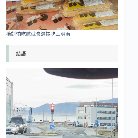
捲餅怕吃膩就會選擇吃三明治
結語