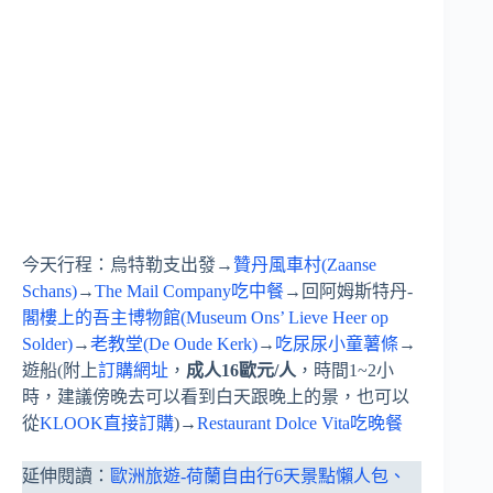
今天行程：烏特勒支出發→
贊丹風車村(Zaanse
Schans)
→
The Mail Company吃中餐
→回阿姆斯特丹-
閣樓上的吾主博物館(Museum Ons’ Lieve Heer op
Solder)
→
老教堂(De Oude Kerk)
→
吃尿尿小童薯條
→
遊船(附上
訂購網址
，
成人16歐元/人
，時間1~2小
時，建議傍晚去可以看到白天跟晚上的景，也可以
從
KLOOK直接訂購
)→
Restaurant Dolce Vita吃晚餐
延伸閱讀：
歐洲旅遊-荷蘭自由行6天景點懶人包、