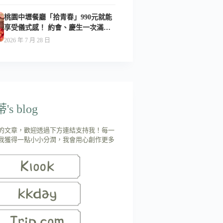
桃園中壢餐廳「拾青春」990元就能
享受儀式感！ 約會、慶生一次滿足-
附菜單
2026 年 7 月 28 日
s blog
的文章，歡迎透過下方連結支持我！每一
我獲得一點小小分潤，我會用心創作更多