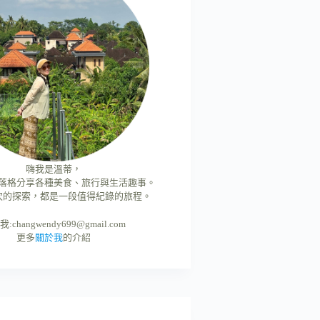
嗨我是溫蒂，
落格分享各種美食、旅行與生活趣事。
次的探索，都是一段值得紀錄的旅程。
我:
changwendy699@gmail.com
更多
關於我
的介紹