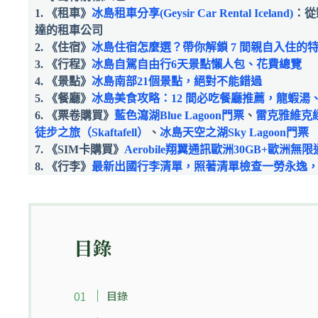
1. 《租車》
冰島租車分享(Geysir Car Rental Iceland)
：從
達的租車公司
2. 《住宿》
冰島住宿怎麼選？帶你解鎖 7 間親自入住的
3. 《行程》
冰島自駕自由行6天景點懶人包、花費總覽
4. 《景點》
冰島南部21個景點，絕對不能錯過
5. 《餐廳》
冰島美食攻略：12 間必吃餐廳推薦，龍蝦湯
6. 《票卷購買》
藍色瀉湖Blue Lagoon門票
、
雷克雅維克
徒步之旅（Skaftafell）
、
冰島天空之湖Sky Lagoon門票
7. 《SIM卡購買》
Aerobile翔翼通訊歐洲30GB+歐洲無
8.
《行李》
最新出國行李清單，照著清單檢查一勞永逸
目錄
目錄