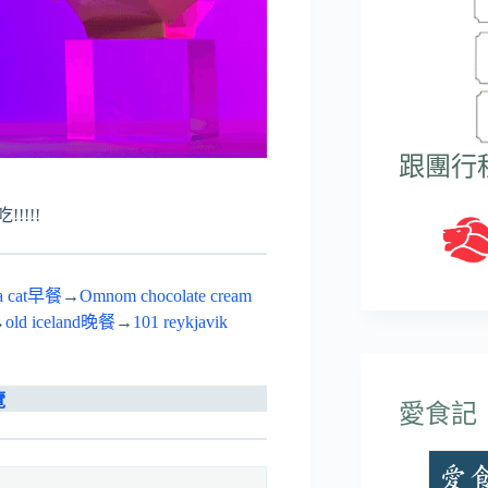
跟團行
!!!
s a cat早餐
→
Omnom chocolate cream
→
old iceland晚餐
→
101 reykjavik
覽
愛食記