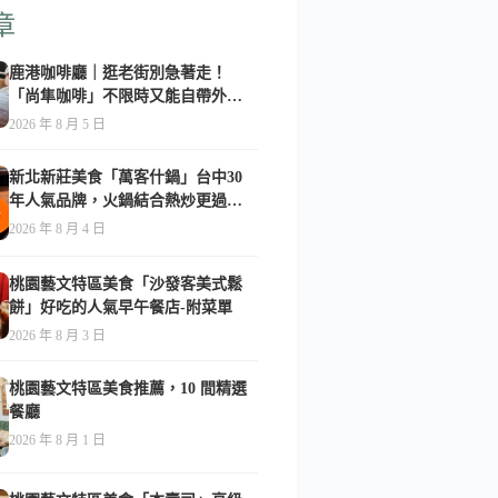
章
鹿港咖啡廳｜逛老街別急著走！
「尚隼咖啡」不限時又能自帶外
食，難怪在地人天天報到-附菜單
2026 年 8 月 5 日
新北新莊美食「萬客什鍋」台中30
年人氣品牌，火鍋結合熱炒更過
癮！-附菜單
2026 年 8 月 4 日
桃園藝文特區美食「沙發客美式鬆
餅」好吃的人氣早午餐店-附菜單
2026 年 8 月 3 日
桃園藝文特區美食推薦，10 間精選
餐廳
2026 年 8 月 1 日