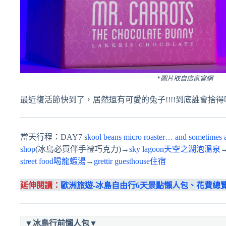
*圖片取自店家官網
最近復活節快到了，居然還有可愛的兔子!!!!到底誰會捨得吃!!
當天行程：DAY7 s
kool beans micro roaster… and sometime
shop
(冰島必買伴手禮巧克力)→
sky lagoon天空之湖泡溫泉
street food喝龍蝦湯
→
grettir guesthouse住宿
延伸閱讀：
歐洲旅遊-冰島自由行6天景點懶人包、花費總
▼
冰島行前懶人包
▼