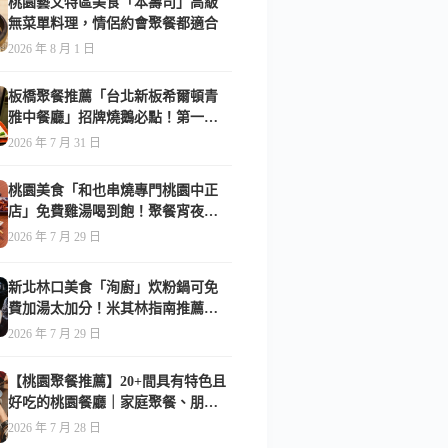
桃園藝文特區美食「本壽司」高級
無菜單料理，情侶約會聚餐都適合
2026 年 8 月 1 日
板橋聚餐推薦「台北新板希爾頓青
雅中餐廳」招牌燒鵝必點！第一次
吃就驚艷-附菜單
2026 年 7 月 31 日
桃園美食「和也串燒專門桃園中正
店」免費雞湯喝到飽！聚餐宵夜首
選-附菜單
2026 年 7 月 29 日
新北林口美食「洵廚」炊粉鍋可免
費加湯太加分！米其林指南推薦美
食-附菜單
2026 年 7 月 29 日
【桃園聚餐推薦】20+間具有特色且
好吃的桃園餐廳｜家庭聚餐、朋友
聚會都合適(持續更新)
2026 年 7 月 28 日