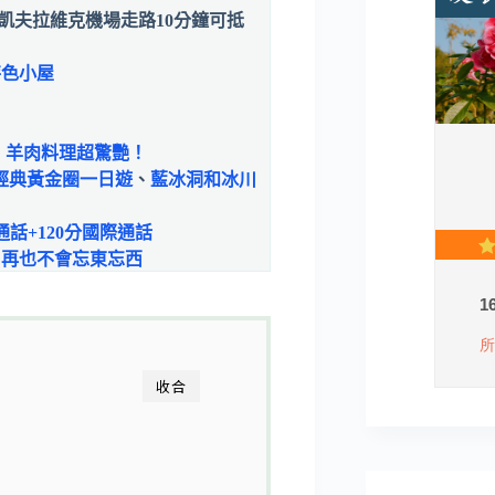
凱夫拉維克機場走路10分鐘可抵
特色小屋
、羊肉料理超驚艷！
經典黃金圈一日遊
、
藍冰洞和冰川
限通話+120分國際通話
，再也不會忘東忘西
收合