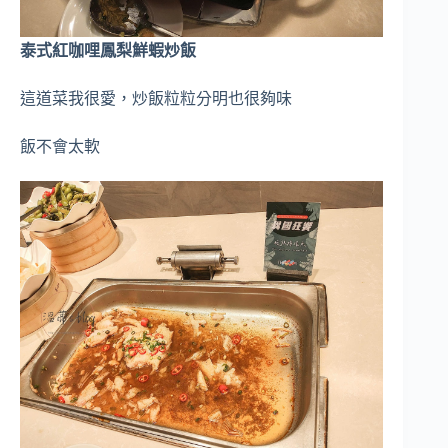
泰式紅咖哩鳳梨鮮蝦炒飯
這道菜我很愛，炒飯粒粒分明也很夠味
飯不會太軟