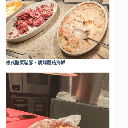
德式酸菜豬腳、焗烤蘑菇海鮮