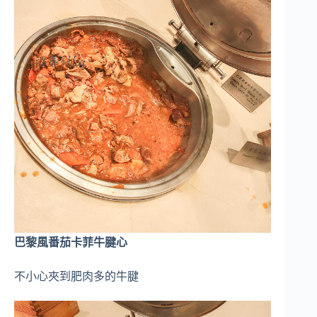
巴黎風番茄卡菲牛腱心
不小心夾到肥肉多的牛腱