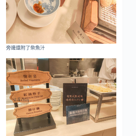
旁邊還附了柴魚汁