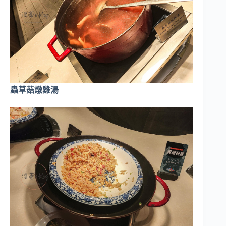
蟲草菇燉雞湯