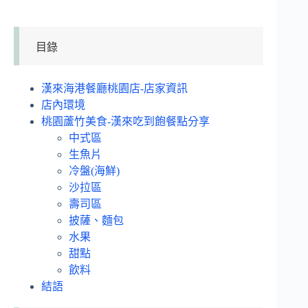
目錄
漢來海港餐廳桃園店-店家資訊
店內環境
桃園蘆竹美食-漢來吃到飽餐點分享
中式區
生魚片
冷盤(海鮮)
沙拉區
壽司區
披薩、麵包
水果
甜點
飲料
結語