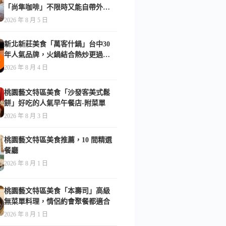
「尚隼咖啡」不限時又能自帶外
食，難怪在地人天天報到-附菜單
2026 年 8 月 5 日
新北新莊美食「萬客什鍋」台中30
年人氣品牌，火鍋結合熱炒更過
癮！-附菜單
2026 年 8 月 4 日
桃園藝文特區美食「沙發客美式鬆
餅」好吃的人氣早午餐店-附菜單
2026 年 8 月 3 日
桃園藝文特區美食推薦，10 間精選
餐廳
2026 年 8 月 1 日
桃園藝文特區美食「本壽司」高級
無菜單料理，情侶約會聚餐都適合
2026 年 8 月 1 日