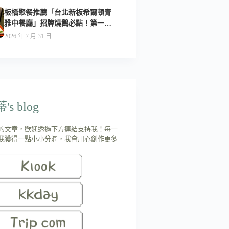
板橋聚餐推薦「台北新板希爾頓青
雅中餐廳」招牌燒鵝必點！第一次
吃就驚艷-附菜單
2026 年 7 月 31 日
s blog
的文章，歡迎透過下方連結支持我！每一
我獲得一點小小分潤，我會用心創作更多