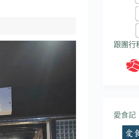
跟團行
愛食記