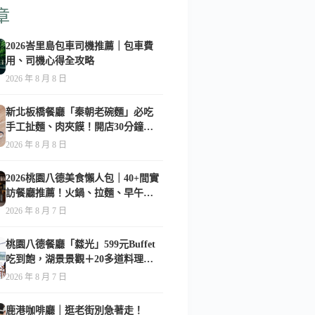
章
2026峇里島包車司機推薦｜包車費
用、司機心得全攻略
2026 年 8 月 8 日
新北板橋餐廳「秦朝老碗麵」必吃
手工扯麵、肉夾饃！開店30分鐘就
客滿的人氣陝西美食-附菜單
2026 年 8 月 8 日
2026桃園八德美食懶人包｜40+間實
訪餐廳推薦！火鍋、拉麵、早午
餐、咖啡廳全收錄
2026 年 8 月 7 日
桃園八德餐廳「㵘光」599元Buffet
吃到飽，湖景景觀＋20多道料理一
次享用
2026 年 8 月 7 日
鹿港咖啡廳｜逛老街別急著走！