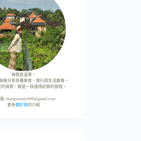
嗨我是溫蒂，
落格分享各種美食、旅行與生活趣事。
次的探索，都是一段值得紀錄的旅程。
我:
changwendy699@gmail.com
更多
關於我
的介紹