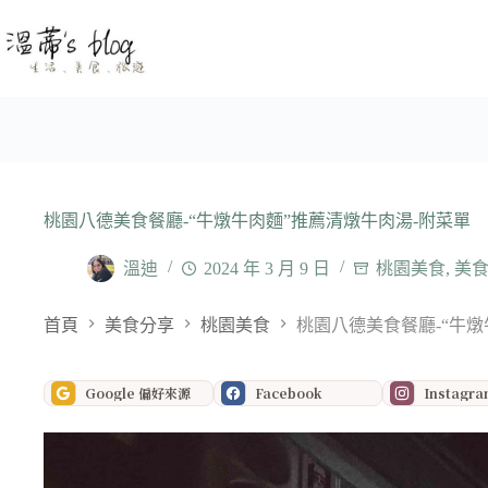
跳
至
主
要
內
容
桃園八德美食餐廳-“牛燉牛肉麵”推薦清燉牛肉湯-附菜單
溫迪
2024 年 3 月 9 日
桃園美食
,
美
首頁
美食分享
桃園美食
桃園八德美食餐廳-“牛燉
Google 偏好來源
Facebook
Instagr