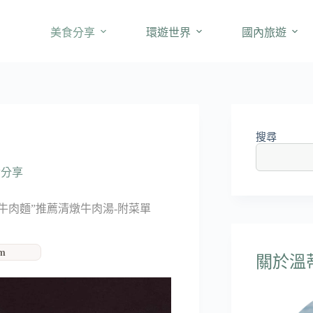
美食分享
環遊世界
國內旅遊
搜尋
食分享
牛肉麵”推薦清燉牛肉湯-附菜單
am
關於溫蒂'