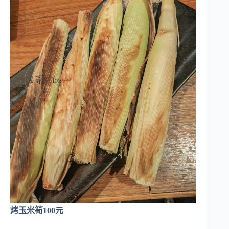
烤玉米筍100元