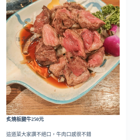
炙燒板腱牛250元
這道菜大家讚不絕口，牛肉口感很不錯