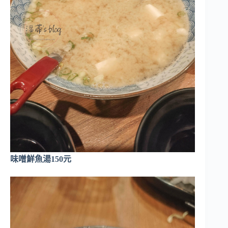
味噌鮮魚湯150元