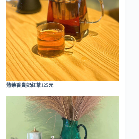
熱茉香貴妃紅茶125元