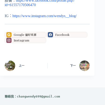
臉書：
https://www.facebook.com/profile.php?
id=61557170506470
IG：
https://www.instagram.com/wendys__blog/
Google 偏好來源
Facebook
Instagram
上一
下一
聯絡我：
changwendy699@gmail.com