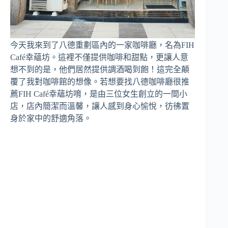
今天我來到了八德重劃區內的一家咖啡廳，名為FIH
Café幸蘊坊。這裡不僅提供咖啡和甜點，更讓人意
想不到的是，他們居然提供調酒喝到飽！這完全顛
覆了我對咖啡館的想像。若想要找八德咖啡廳很推
薦FIH Café幸蘊坊唷，是由三位女生創立的一間小
店，店內簡潔而溫馨，讓人感到身心愉悅，彷彿置
身於家中的舒適角落。