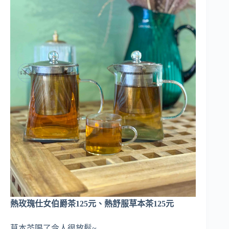
熱玫瑰仕女伯爵茶125元、熱舒服草本茶125元
草本茶喝了令人很放鬆~