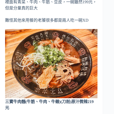
裡面有青菜、牛肉、牛筋、豆皮，一碗雖然199元，
但是分量真的巨大
難怪其他來用餐的老饕很多都是兩人吃一碗XD
三寶牛肉麵(牛筋、牛肉、牛雜)(刀削)原汁微辣219
元