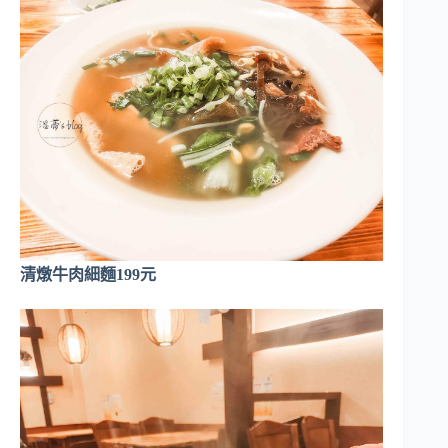
清燉牛肉細麵199元