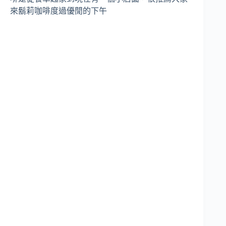
來鬍莉咖啡度過優閒的下午