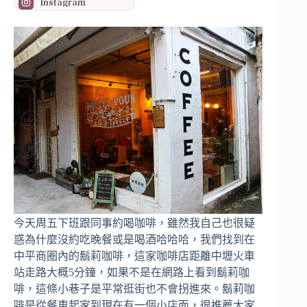
Instagram
今天周五下班跟同事約喝咖啡，雖然我自己也很疑
惑為什麼沒約吃晚餐或是喝酒哈哈哈，我們找到在
中平商圈內的鬍莉咖啡，這家咖啡店距離中壢火車
站走路大概5分鐘，如果不是在網路上看到鬍莉咖
啡，這條小巷子是平常逛街也不會拐進來。鬍莉咖
啡是從餐車起家到現在有一個小店面，很推薦大家